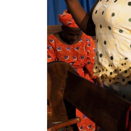
转
VOA今日焦点
非洲
军事
国会报道
到
检
中文广播
美洲
劳工
美中关系
索
全球议题
环境
美国建国250周年
埃博拉疫情
美国之音专访
重要讲话与声明
台海两岸关系
南中国海争端
关注西藏
关注新疆
GEN Z 看美国