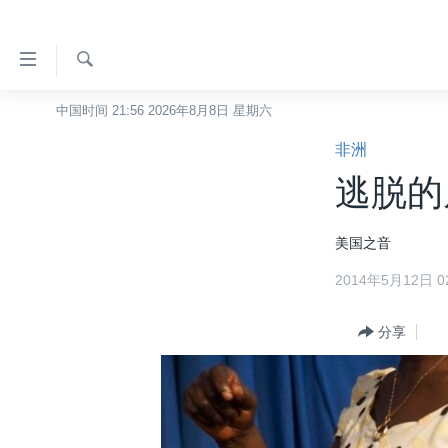
无
障
碍
检
中国时间 21:56 2026年8月8日 星期六
主页
索
链
非洲
美国
接
逃脱的
中国
跳
转
台湾
美国之音
到
港澳
内
2014年5月12日 02
容
国际
跳
分类新闻
分享
最新国际新闻
转
到
美中关系
印太
经济·金融·贸易
导
热点专题
中东
人权·法律·宗教
航
跳
VOA视频
欧洲
科教·文娱·体健
白宫要闻