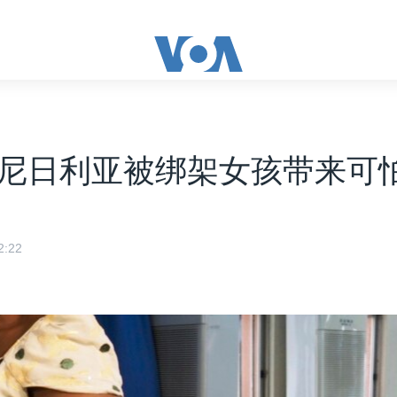
尼日利亚被绑架女孩带来可
:22