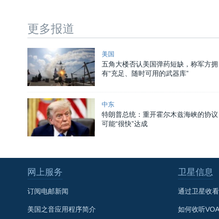
更多报道
美国
五角大楼否认美国弹药短缺，称军方拥
有“充足、随时可用的武器库”
中东
特朗普总统：重开霍尔木兹海峡的协议
可能“很快”达成
网上服务
卫星信息
订阅电邮新闻
通过卫星收看
美国之音应用程序简介
如何收听VO