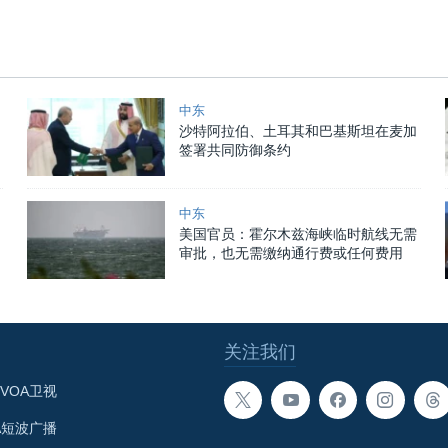
中东
沙特阿拉伯、土耳其和巴基斯坦在麦加
签署共同防御条约
中东
美国官员：霍尔木兹海峡临时航线无需
审批，也无需缴纳通行费或任何费用
关注我们
VOA卫视
A短波广播