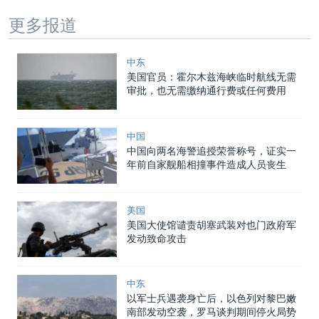
更多报道
中东
美国官员：霍尔木兹海峡临时航线无需
审批，也无需缴纳通行费或任何费用
中国
中国向两名海警追授荣誉称号，证实一
年前自家舰船相撞事件造成人员丧生
美国
美国大使馆谴责胡塞武装对也门政府军
发动致命攻击
中东
以军士兵遇袭身亡后，以色列对黎巴嫩
南部发动空袭，罗马谈判期间停火局势