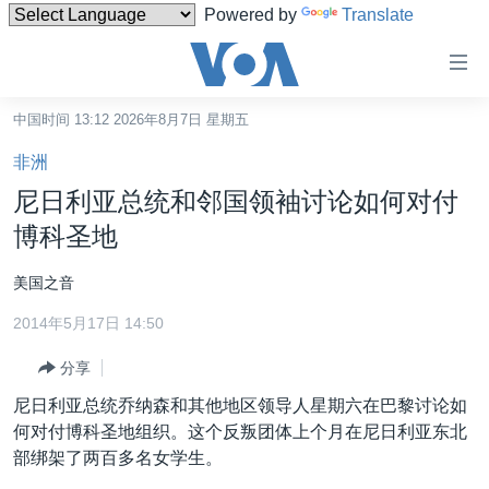
Powered by
Translate
无
障
碍
中国时间 13:12 2026年8月7日 星期五
主页
链
非洲
接
美国
尼日利亚总统和邻国领袖讨论如何对付
跳
中国
博科圣地
转
台湾
到
美国之音
内
港澳
容
2014年5月17日 14:50
国际
跳
分享
转
分类新闻
最新国际新闻
到
尼日利亚总统乔纳森和其他地区领导人星期六在巴黎讨论如
美中关系
印太
经济·金融·贸易
导
何对付博科圣地组织。这个反叛团体上个月在尼日利亚东北
航
热点专题
部绑架了两百多名女学生。
中东
人权·法律·宗教
跳