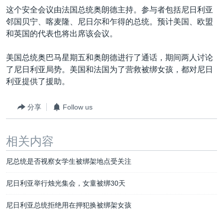
VOA视频
欧洲
科教·文娱·体健
白宫要闻
转
这个安全会议由法国总统奥朗德主持。参与者包括尼日利亚
到
VOA今日焦点
邻国贝宁、喀麦隆、尼日尔和乍得的总统。预计美国、欧盟
非洲
军事
国会报道
检
和英国的代表也将出席该会议。
中文广播
美洲
劳工
美中关系
索
美国总统奥巴马星期五和奥朗德进行了通话，期间两人讨论
全球议题
环境
美国建国250周年
关注我们
了尼日利亚局势。美国和法国为了营救被绑女孩，都对尼日
埃博拉疫情
利亚提供了援助。
美国之音专访
分享
Follow us
重要讲话与声明
台海两岸关系
其他语言网站
相关内容
南中国海争端
尼总统是否视察女学生被绑架地点受关注
关注西藏
关注新疆
尼日利亚举行烛光集会，女童被绑30天
GEN Z 看美国
尼日利亚总统拒绝用在押犯换被绑架女孩