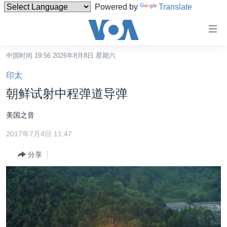
Powered by
Translate
无
障
碍
中国时间 19:56 2026年8月8日 星期六
主页
链
印太
接
美国
朝鲜试射中程弹道导弹
跳
中国
转
美国之音
台湾
到
2017年7月4日 11:47
内
港澳
容
分享
国际
跳
转
分类新闻
最新国际新闻
到
美中关系
印太
经济·金融·贸易
导
航
热点专题
中东
人权·法律·宗教
跳