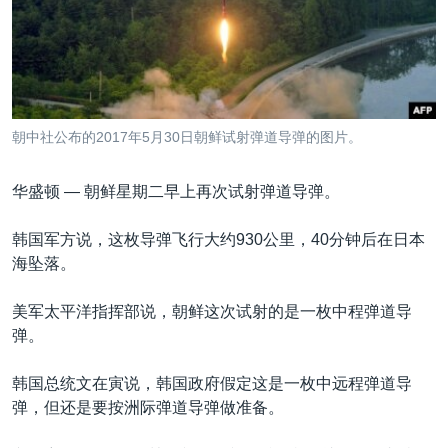
VOA视频
欧洲
科教·文娱·体健
白宫要闻
转
到
VOA今日焦点
非洲
军事
国会报道
检
中文广播
美洲
劳工
美中关系
索
全球议题
环境
美国建国250周年
关注我们
朝中社公布的2017年5月30日朝鲜试射弹道导弹的图片。
埃博拉疫情
美国之音专访
华盛顿 —
朝鲜星期二早上再次试射弹道导弹。
重要讲话与声明
韩国军方说，这枚导弹飞行大约930公里，40分钟后在日本
台海两岸关系
海坠落。
其他语言网站
南中国海争端
美军太平洋指挥部说，朝鲜这次试射的是一枚中程弹道导
关注西藏
弹。
关注新疆
韩国总统文在寅说，韩国政府假定这是一枚中远程弹道导
GEN Z 看美国
弹，但还是要按洲际弹道导弹做准备。