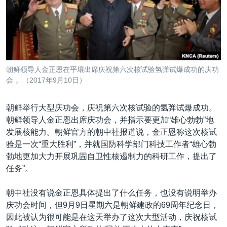
VOA视频
欧洲
科教·文娱·体健
白宫要闻
转
到
VOA今日焦点
非洲
军事
国会报道
检
中文广播
美洲
劳工
美中关系
索
全球议题
环境
美国建国250周年
关注我们
朝鲜领导人金正恩在平壤出席庆祝第六次核试验氢弹试爆成功的庆功
埃博拉疫情
会 。（2017年9月10日）
美国之音专访
朝鲜举行大型庆功会，庆祝第六次核试验的氢弹试爆成功。
重要讲话与声明
朝鲜领导人金正恩出席庆功会，并指示要更加“雄心勃勃”地
台海两岸关系
发展核能力。朝鲜官方的朝中社报道说，金正恩称这次核试
其他语言网站
验是一次“重大胜利”，并就国防科学部门科技工作者“雄心勃
南中国海争端
勃地更加大力开展巩固自卫性核遏制力的科研工作，提出了
关注西藏
任务”。
关注新疆
朝中社没有说金正恩具体提出了什么任务，也没有说明举办
GEN Z 看美国
庆功会时间，但9月9日星期六是朝鲜建政的69周年纪念日，
因此被认为很可能是在这天举办了这次大型活动，庆祝核试