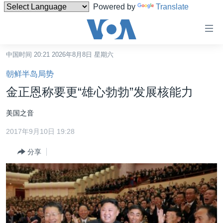
Powered by
Translate
无
障
碍
中国时间 20:21 2026年8月8日 星期六
主页
链
朝鲜半岛局势
接
美国
金正恩称要更“雄心勃勃”发展核能力
跳
中国
转
美国之音
台湾
到
2017年9月10日 19:28
内
港澳
容
分享
国际
跳
转
分类新闻
最新国际新闻
到
美中关系
印太
经济·金融·贸易
导
航
热点专题
中东
人权·法律·宗教
跳