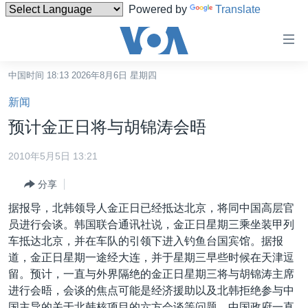
Powered by
Translate
无
障
碍
中国时间 18:13 2026年8月6日 星期四
主页
链
新闻
接
美国
预计金正日将与胡锦涛会晤
跳
中国
转
2010年5月5日 13:21
台湾
到
分享
内
港澳
容
据报导，北韩领导人金正日已经抵达北京，将同中国高层官
国际
跳
员进行会谈。韩国联合通讯社说，金正日星期三乘坐装甲列
转
分类新闻
最新国际新闻
车抵达北京，并在车队的引领下进入钓鱼台国宾馆。据报
到
道，金正日星期一途经大连，并于星期三早些时候在天津逗
美中关系
印太
经济·金融·贸易
导
留。预计，一直与外界隔绝的金正日星期三将与胡锦涛主席
航
热点专题
中东
人权·法律·宗教
进行会晤，会谈的焦点可能是经济援助以及北韩拒绝参与中
跳
国主导的关于北韩核项目的六方会谈等问题。中国政府一直