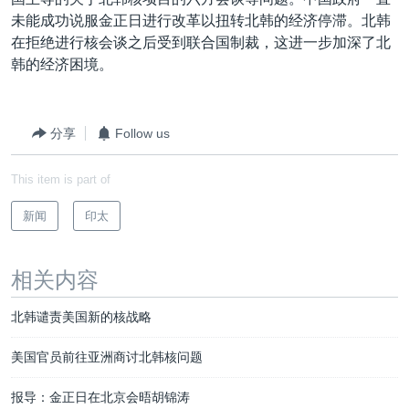
VOA视频
欧洲
科教·文娱·体健
白宫要闻
转
未能成功说服金正日进行改革以扭转北韩的经济停滞。北韩
到
VOA今日焦点
非洲
军事
国会报道
在拒绝进行核会谈之后受到联合国制裁，这进一步加深了北
检
韩的经济困境。
中文广播
美洲
劳工
美中关系
索
全球议题
环境
美国建国250周年
关注我们
分享
Follow us
埃博拉疫情
美国之音专访
This item is part of
重要讲话与声明
新闻
印太
台海两岸关系
其他语言网站
南中国海争端
相关内容
关注西藏
北韩谴责美国新的核战略
关注新疆
美国官员前往亚洲商讨北韩核问题
GEN Z 看美国
报导：金正日在北京会晤胡锦涛