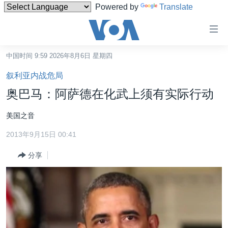
Powered by
Translate
无
障
碍
中国时间 9:59 2026年8月6日 星期四
主页
链
叙利亚内战危局
接
美国
奥巴马：阿萨德在化武上须有实际行动
跳
中国
转
美国之音
台湾
到
2013年9月15日 00:41
内
港澳
容
分享
国际
跳
转
分类新闻
最新国际新闻
到
美中关系
印太
经济·金融·贸易
导
航
热点专题
中东
人权·法律·宗教
跳