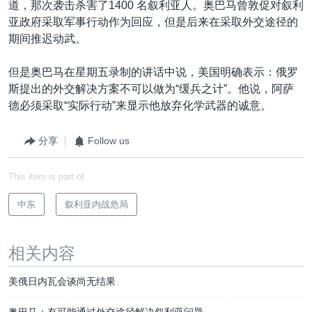
道，那次袭击杀害了1400 名叙利亚人。奥巴马曾敦促对叙利
亚政府采取军事行动作为回应，但是后来在采取外交途径的
期间推迟动武。
但是奥巴马在星期五录制的讲话中说，美国明确表示：俄罗
斯提出的外交解决方案不可以做为“缓兵之计”。他说，阿萨
德必须采取“实际行动”来显示他放弃化学武器的诚意。
分享
Follow us
This item is part of
中东
叙利亚内战危局
相关内容
美俄日内瓦会谈尚无结果
奥巴马：有可能通过外交途径解决叙利亚问题