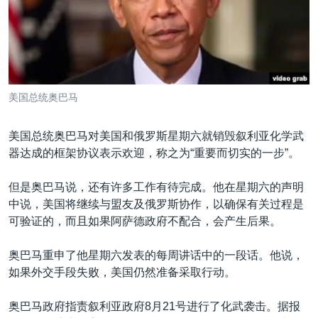
VOA视频
欧洲
科教·文娱·体健
白宫要闻
转
到
VOA今日焦点
非洲
军事
国会报道
检
中文广播
美洲
劳工
美中关系
索
全球议题
环境
美国建国250周年
关注我们
美国总统奥巴马
埃博拉疫情
美国之音专访
美国总统奥巴马对美国和俄罗斯星期六就销毁叙利亚化学武
器达成的框架协议表示欢迎，称之为“重要而切实的一步”。
重要讲话与声明
台海两岸关系
但是奥巴马说，还有许多工作有待完成。他在星期六的声明
其他语言网站
中说，美国将继续与盟友及俄罗斯协作，以确保有关过程是
南中国海争端
可验证的，而且如果阿萨德政府不配合，会产生后果。
关注西藏
奥巴马重申了他星期六发表的每周讲话中的一段话。他说，
关注新疆
如果外交手段失败，美国仍然准备采取行动。
GEN Z 看美国
奥巴马政府指责叙利亚政府8月21号进行了化武袭击。据报