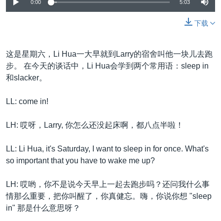
VOA视频
0:00
5:03
欧洲
科教·文娱·体健
白宫要闻
转
到
VOA今日焦点
非洲
军事
国会报道
下载
检
中文广播
美洲
劳工
美中关系
索
这是星期六，Li Hua一大早就到Larry的宿舍叫他一块儿去跑
全球议题
环境
美国建国250周年
关注我们
步。 在今天的谈话中，Li Hua会学到两个常用语：sleep in
埃博拉疫情
和slacker。
美国之音专访
LL: come in!
重要讲话与声明
LH: 哎呀，Larry, 你怎么还没起床啊，都八点半啦！
台海两岸关系
其他语言网站
南中国海争端
LL: Li Hua, it's Saturday, I want to sleep in for once. What's
so important that you have to wake me up?
关注西藏
关注新疆
LH: 哎哟，你不是说今天早上一起去跑步吗？还问我什么事
情那么重要，把你叫醒了，你真健忘。嗨，你说你想 "sleep
GEN Z 看美国
in" 那是什么意思呀？