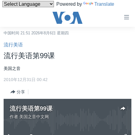
Powered by
Translate
无
障
碍
中国时间 21:51 2026年8月6日 星期四
主页
链
流行美语
接
美国
流行美语第99课
跳
中国
转
美国之音
台湾
到
2010年12月31日 00:42
内
港澳
容
分享
国际
跳
转
分类新闻
最新国际新闻
流行美语第99课
到
美中关系
印太
经济·金融·贸易
作者
美国之音中文网
导
没有媒体可用资源
航
热点专题
中东
人权·法律·宗教
跳