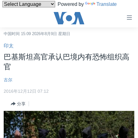
Powered by
Translate
无
障
碍
中国时间 15:09 2026年8月9日 星期日
主页
链
印太
接
美国
巴基斯坦高官承认巴境内有恐怖组织高
跳
中国
官
转
台湾
到
古尔
内
港澳
容
2016年12月12日 07:12
国际
跳
分享
转
分类新闻
最新国际新闻
到
美中关系
印太
经济·金融·贸易
导
航
热点专题
中东
人权·法律·宗教
跳