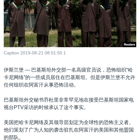
VOA视频
欧洲
科教·文娱·体健
白宫要闻
转
到
VOA今日焦点
非洲
军事
国会报道
检
中文广播
美洲
劳工
美中关系
索
全球议题
环境
美国建国250周年
关注我们
埃博拉疫情
Caption 2019-08-21 08:01:50 1
美国之音专访
伊斯兰堡 —
巴基斯坦外交部一名高级官员说，恐怖组织“哈
重要讲话与声明
卡尼网络”的一些成员居住在巴基斯坦。但是伊斯兰堡不允许
台海两岸关系
其他语言网站
任何组织在阿富汗从事恐怖活动。
南中国海争端
巴基斯坦外交秘书乔杜里非常罕见地在接受巴基斯坦国家电
关注西藏
视台PTV采访的时候承认了这个事实。
关注新疆
美国把哈卡尼网络及其领导层划定为全球性的恐怖主义者。
GEN Z 看美国
他们策划了广为人知的袭击驻扎在阿富汗的美国和其他盟国
的部队。