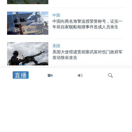
中国
中国向两名海警追授荣誉称号，证实一
年前自家舰船相撞事件造成人员丧生
美国
美国大使馆谴责胡塞武装对也门政府军
发动致命攻击
直播
中东
以军士兵遇袭身亡后，以色列对黎巴嫩
南部发动空袭，罗马谈判期间停火局势
趋紧
检
中东
索
特朗普总统：在霍尔木兹海峡谈判继续
之际，他更倾向于达成和平协议而非军
事行动