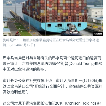
VOA视频
欧洲
科教·文娱·体健
白宫要闻
转
到
VOA今日焦点
非洲
军事
国会报道
检
中文广播
美洲
劳工
美中关系
索
全球议题
环境
美国建国250周年
关注我们
埃博拉疫情
资料照片：一艘新加坡集装箱货轮正在巴拿马城附近通过巴拿马运
美国之音专访
河。(2024年8月12日)
重要讲话与声明
巴拿马当局已对与香港有关的巴拿马两个运河港口的运营商
台海两岸关系
展开审计，之前美国总统唐纳德·特朗普(Donald Trump)抱怨
其他语言网站
中国对巴拿马运河的影响。
南中国海争端
关注西藏
审计长办公室在社交媒体上说，审计人员星期一(1月20日)抵
达巴拿马港口公司“开始进行全面审计，旨在确保公共资源的
关注新疆
高效透明使用”。
GEN Z 看美国
该公司隶属于香港集团长江和记(CK Hutchison Holdings)的