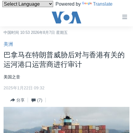
Powered by
Translate
无
障
碍
中国时间 10:53 2026年8月7日 星期五
主页
链
美洲
接
美国
巴拿马在特朗普威胁后对与香港有关的
跳
中国
运河港口运营商进行审计
转
台湾
到
美国之音
内
港澳
容
2025年1月22日 09:32
国际
跳
分享
(7)
转
分类新闻
最新国际新闻
到
美中关系
印太
经济·金融·贸易
导
航
热点专题
中东
人权·法律·宗教
跳