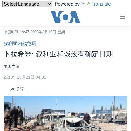
Powered by
Translate
无
障
碍
中国时间 19:47 2026年8月10日 星期一
主页
链
叙利亚内战危局
接
美国
卜拉希米: 叙利亚和谈没有确定日期
跳
中国
转
美国之音
台湾
到
2013年10月21日 04:05
内
港澳
容
分享
国际
跳
转
分类新闻
最新国际新闻
到
美中关系
印太
经济·金融·贸易
导
航
热点专题
中东
人权·法律·宗教
跳