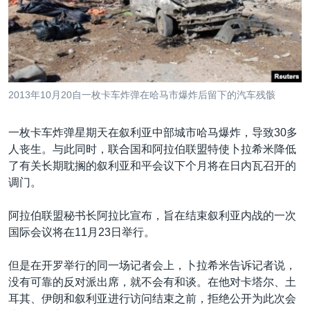
VOA视频
欧洲
科教·文娱·体健
白宫要闻
转
到
VOA今日焦点
非洲
军事
国会报道
检
中文广播
美洲
劳工
美中关系
索
全球议题
环境
美国建国250周年
关注我们
2013年10月20自一枚卡车炸弹在哈马市爆炸后留下的汽车残骸
埃博拉疫情
美国之音专访
一枚卡车炸弹星期天在叙利亚中部城市哈马爆炸，导致30多
人丧生。与此同时，联合国和阿拉伯联盟特使卜拉希米降低
重要讲话与声明
了有关长期耽搁的叙利亚和平会议下个月将在日内瓦召开的
台海两岸关系
调门。
其他语言网站
南中国海争端
阿拉伯联盟秘书长阿拉比宣布，旨在结束叙利亚内战的一次
关注西藏
国际会议将在11月23日举行。
关注新疆
但是在开罗举行的同一场记者会上，卜拉希米告诉记者说，
GEN Z 看美国
没有可靠的反对派出席，就不会有和谈。在他对卡塔尔、土
耳其、伊朗和叙利亚进行访问结束之前，拒绝公开为此次会