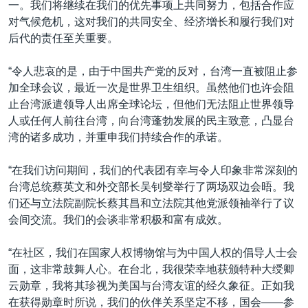
一。我们将继续在我们的优先事项上共同努力，包括合作应
对气候危机，这对我们的共同安全、经济增长和履行我们对
后代的责任至关重要。
“令人悲哀的是，由于中国共产党的反对，台湾一直被阻止参
加全球会议，最近一次是世界卫生组织。虽然他们也许会阻
止台湾派遣领导人出席全球论坛，但他们无法阻止世界领导
人或任何人前往台湾，向台湾蓬勃发展的民主致意，凸显台
湾的诸多成功，并重申我们持续合作的承诺。
“在我们访问期间，我们的代表团有幸与令人印象非常深刻的
台湾总统蔡英文和外交部长吴钊燮举行了两场双边会晤。我
们还与立法院副院长蔡其昌和立法院其他党派领袖举行了议
会间交流。我们的会谈非常积极和富有成效。
“在社区，我们在国家人权博物馆与为中国人权的倡导人士会
面，这非常鼓舞人心。在台北，我很荣幸地获颁特种大绶卿
云勋章，我将其珍视为美国与台湾友谊的经久象征。正如我
在获得勋章时所说，我们的伙伴关系坚定不移，国会——参