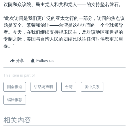
议院和众议院、民主党人和共和党人——的支持坚若磐石。
“此次访问是我们更广泛的亚太之行的一部分，访问的焦点议
题是安全、繁荣和治理——台湾是这些方面的一个全球领导
者。今天，在我们继续支持捍卫民主，反对该地区和世界的
专制之际，美国与台湾人民的团结比以往任何时候都更加重
要。”
分享
Follow us
This item is part of
国会报道
讲话与声明
台湾
美中关系
编辑推荐
相关内容