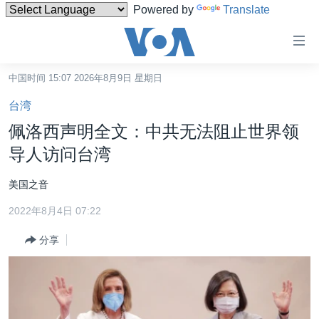
Powered by
Translate
无
障
碍
中国时间 15:07 2026年8月9日 星期日
主页
链
台湾
接
美国
佩洛西声明全文：中共无法阻止世界领
跳
中国
导人访问台湾
转
台湾
到
美国之音
内
港澳
容
2022年8月4日 07:22
国际
跳
分享
转
分类新闻
最新国际新闻
到
美中关系
印太
经济·金融·贸易
导
航
热点专题
中东
人权·法律·宗教
跳