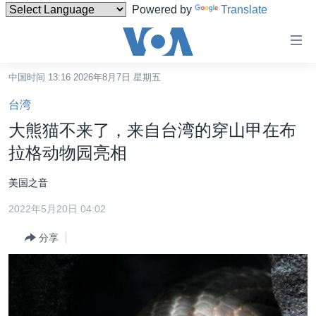
Powered by
Translate
无
障
碍
中国时间 13:16 2026年8月7日 星期五
主页
链
台湾
接
美国
大熊猫不来了，来自台湾的穿山甲在布
跳
中国
拉格动物园亮相
转
台湾
到
美国之音
内
港澳
容
2022年5月20日 04:02
国际
跳
分享
转
分类新闻
最新国际新闻
到
美中关系
印太
经济·金融·贸易
导
航
热点专题
中东
人权·法律·宗教
跳