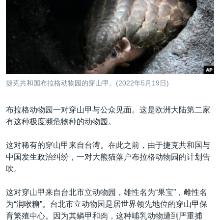
VOA视频
欧洲
科教·文娱·体健
白宫要闻
转
到
VOA今日焦点
非洲
军事
国会报道
检
中文广播
美洲
劳工
美中关系
索
全球议题
环境
美国建国250周年
关注我们
埃博拉疫情
捷克共和国布拉格动物园的穿山甲。(2022年5月19日)
美国之音专访
布拉格动物园一对穿山甲与公众见面。这是欧洲大陆第二家
重要讲话与声明
有这种极度濒危物种的动物园。
台海两岸关系
其他语言网站
这对稀有的穿山甲来自台湾。在此之前，由于捷克共和国与
南中国海争端
中国发生政治纠纷，一对大熊猫落户布拉格动物园的计划告
关注西藏
吹。
关注新疆
这对穿山甲来自台北市立动物园，雄性名为“果宝”，雌性名
GEN Z 看美国
为“润喉糖”。台北市立动物园是居世界领先地位的穿山甲保
育繁殖中心。因为其鳞甲和肉，这种哺乳动物遭到严重捕