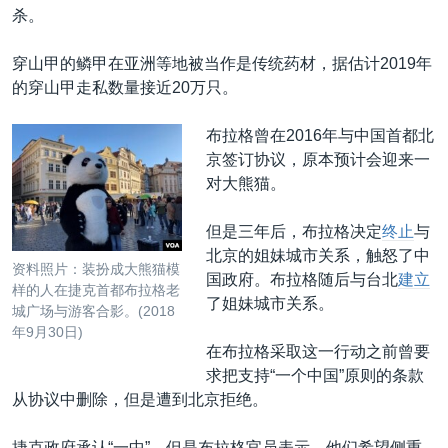
杀。
穿山甲的鳞甲在亚洲等地被当作是传统药材，据估计2019年
的穿山甲走私数量接近20万只。
布拉格曾在2016年与中国首都北
京签订协议，原本预计会迎来一
对大熊猫。
但是三年后，布拉格决定
终止
与
北京的姐妹城市关系，触怒了中
资料照片：装扮成大熊猫模
国政府。布拉格随后与台北
建立
样的人在捷克首都布拉格老
了姐妹城市关系。
城广场与游客合影。(2018
年9月30日)
在布拉格采取这一行动之前曾要
求把支持“一个中国”原则的条款
从协议中删除，但是遭到北京拒绝。
捷克政府承认“一中”，但是布拉格官员表示，他们希望侧重