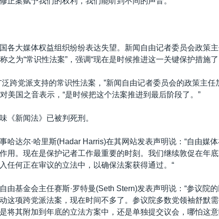
修正案赋予我们的权利，我们能听到不同的声音。”
国各大媒体权益组织纷纷表达失望。新闻自由记者委员会政策主
ttman)称之为“常识性法案”，强调“现在是时候推进这一关键保护措施了
广泛跨党派支持的常识性法案，”新闻自由记者委员会的政策主任
ttman)对美国之音表示，“是时候把这个法案推进到最后阶段了。”
味《新闻法》已被判死刑。
哈达尔·哈里斯(Hadar Harris)在其网站发表声明说：“自由
作用。现在是保护记者工作最重要的时刻。我们继续敦促在年底
入任何正在审议的立法中，以确保法案获得通过。“
由基金会主任赛斯·罗特曼(Seth Stern)发表声明说：“参议
动这项跨党派法案，现在时间不多了。参议院多数党领袖舒默需
是将其附加到年底的立法方案中，还是单独提交议会，哪怕这意