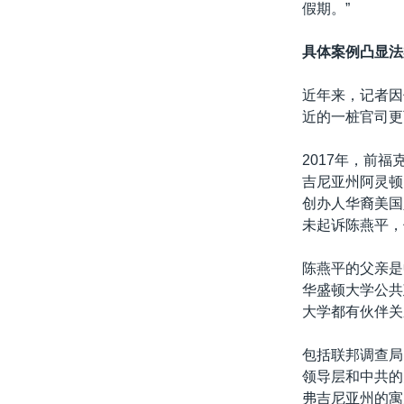
假期。”
具体案例凸显法
近年来，记者因
近的一桩官司更
2017年，前福克
吉尼亚州阿灵顿的管理
创办人华裔美国人
未起诉陈燕平，
陈燕平的父亲是
华盛顿大学公共
大学都有伙伴关
包括联邦调查局
领导层和中共的
弗吉尼亚州的寓