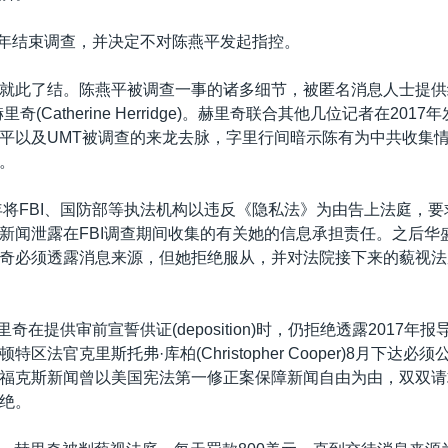
016年结束调查，并决定不对陈燕平发起指控。
就此了结。陈燕平被调查一事的诸多细节，被匿名消息人士提供
奇(Catherine Herridge)。赫里奇联合其他几位记者在201
平以及UMT被调查的来龙去脉，字里行间暗示陈有为中共收集
。
8年将FBI、国防部等执法机构以违反《隐私法》为由告上法庭，
新闻泄露在FBI调查期间收集的有关她的信息承担责任。之后华
奇必须透露消息来源，但她拒绝服从，并对法院接下来的藐视法
赫里奇在提供审前宣誓供证(deposition)时，仍拒绝透露2017年
区法官克里斯托弗·库柏(Christopher Cooper)8月下达必
福克斯新闻曾以美国宪法第一修正案保障新闻自由为由，双双请
绝。