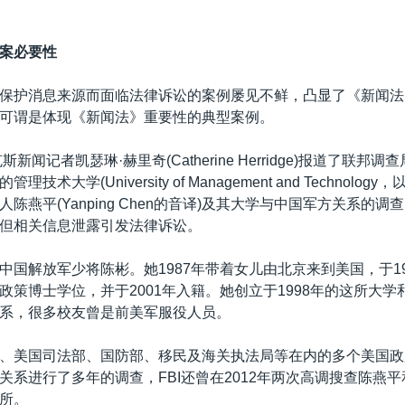
案必要性
保护消息来源而面临法律诉讼的案例屡见不鲜，凸显了《新闻法
可谓是体现《新闻法》重要性的典型案例。
斯新闻记者凯瑟琳·赫里奇(Catherine Herridge)报道了联邦调查
技术大学(University of Management and Technolog
陈燕平(Yanping Chen的音译)及其大学与中国军方关系的调查
但相关信息泄露引发法律诉讼。
中国解放军少将陈彬。她1987年带着女儿由北京来到美国，于19
政策博士学位，并于2001年入籍。她创立于1998年的这所大学
系，很多校友曾是前美军服役人员。
、美国司法部、国防部、移民及海关执法局等在内的多个美国政
关系进行了多年的调查，FBI还曾在2012年两次高调搜查陈燕
所。