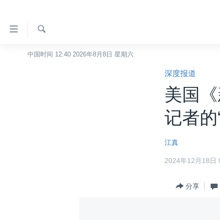
无
障
碍
检
中国时间 12:40 2026年8月8日 星期六
主页
索
链
深度报道
美国
接
美国《
中国
跳
转
台湾
记者的
到
港澳
内
江真
容
国际
跳
2024年12月18日 0
分类新闻
最新国际新闻
转
到
美中关系
印太
经济·金融·贸易
分享
导
热点专题
中东
人权·法律·宗教
航
跳
VOA视频
欧洲
科教·文娱·体健
白宫要闻