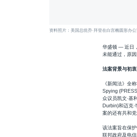
资料照片：美国总统乔·拜登在白宫椭圆形办公室
华盛顿 —
近日
未能通过，原因是
法案背景与初衷
《新闻法》全称《防止国
Spying (PR
众议员凯文·基利(
Durbin)和迈
案的还有共和党人、
该法案旨在保护
联邦政府及电信