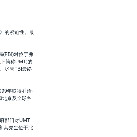
》的紧迫性。最
局(FBI)对位于弗
y，以下简称UMT)的
。尽管FBI最终
99年取得乔治·
和北京及全球各
府部门对UMT
平和其先生位于北