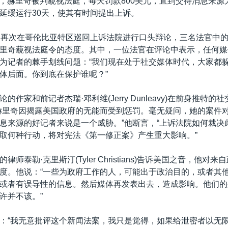
29日，赫里奇被判藐视法庭，每天罚款800美元，直到交待消息来
延缓运行30天，使其有时间提出上诉。
案再次在哥伦比亚特区巡回上诉法院进行口头辩论，三名法官中
里奇藐视法庭令的态度。其中，一位法官在评论中表示，任何媒
为记者的棘手划线问题：“我们现在处于社交媒体时代，大家都
体后面。你到底在保护谁呢？”
的作家和前记者杰瑞·邓利维(Jerry Dunleavy)在前身推特的
赫里奇因揭露美国政府的无能而受到惩罚。毫无疑问，她的案件
息来源的好记者来说是一个威胁。”他断言，“上诉法院如何裁决
取何种行动，将对宪法《第一修正案》产生重大影响。”
师泰勒·克里斯汀(Tyler Christians)告诉美国之音，他对来
度。他说：“一些为政府工作的人，可能出于政治目的，或者其
或者有误导性的信息。然后媒体再发表出去，造成影响。他们的
许并不该。”
：“我无意批评这个新闻法案，我只是觉得，如果给泄密者以无