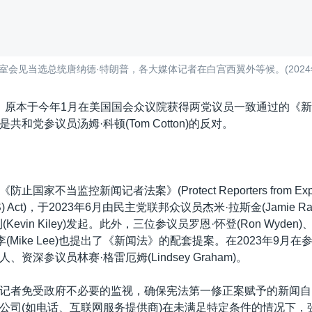
会见当选总统唐纳德·特朗普，各大媒体记者在白宫西翼外等候。(2024年
，原本于今年1月在美国国会众议院获得两党议员一致通过的《
共和党参议员汤姆·科顿(Tom Cotton)的反对。
家不当监控新闻记者法案》(Protect Reporters from Exploita
ESS) Act)，于2023年6月由民主党联邦众议员杰米·拉斯金(Jamie R
Kevin Kiley)发起。此外，三位参议员罗恩·怀登(Ron Wyden)、
克·李(Mike Lee)也提出了《新闻法》的配套提案。在2023年9月
资深参议员林赛·格雷厄姆(Lindsey Graham)。
记者免受政府不必要的监视，确保宪法第一修正案赋予的新闻自
公司(如电话、互联网服务提供商)在未满足特定条件的情况下，