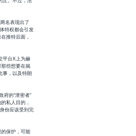
源为止。不过，法
的两名表现出了
体特权都会引发
躲在推特后面，
社交平台X上为赫
对那些想要在揭
此事，以及特朗
自政府的“泄密者”
他的私人目的，
身份应该受到完
限的保护，可能