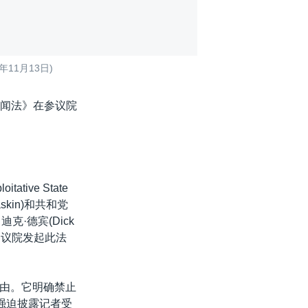
11月13日)
新闻法》在参议院
tive State
askin)和共和党
迪克·德宾(Dick
在参议院发起此法
由。它明确禁止
强迫披露记者受