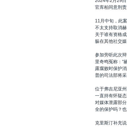
2024年2月
官库柏同意刑责
11月中旬，此
不太支持取消赫
关于谁有资格成
躲在其他社交媒
参加旁听此次辩论
里奇鸣冤称：“
露腐败时保护消
普的司法部将采
位于弗吉尼亚州的律
一直持有怀疑态
对媒体泄露部分
全的保护吗？也
克里斯汀补充说