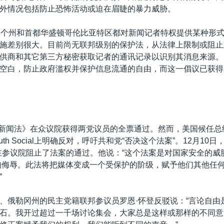
外情况包括防止恐怖活动或迫在眉睫的暴力威胁。
8个州和首都华盛顿哥伦比亚特区都对新闻记者特权提供某种形
施差别很大。目前尚无联邦级别的保护法，从法律上限制或阻止
供商和其它第三方秘密获取记者的通讯记录以识别其消息来源。
空白，防止政府滥权并保护信息流通的自由，而这一倡议已获得
，《新闻法》在众议院获得两党议员的全票通过。然而，美国候任总统
uth Social上明确反对，呼吁共和党“否决这个法案”。12月10
在参议院阻止了法案的通过。他说：“这个法案是对国家安全的威
的侮辱。此法将把媒体变成一个受保护的阶级，赋予他们其他任
”
、俄勒冈州的民主党籍联邦参议员罗恩·怀登反驳说：“言论自由
石。我开过超过一千场讨论集会，大家总是这样或那样的不同意