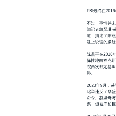
FBI最终在2
不过，事情并未
闻记者凯瑟琳·赫里
道，描述了陈燕
题上说谎的嫌疑
陈燕平在201
择性地向福克斯
院两次裁定赫里
诉。
2023年9月，
此举违反了华盛顿特
命令。赫里奇与
票，但被库柏拒