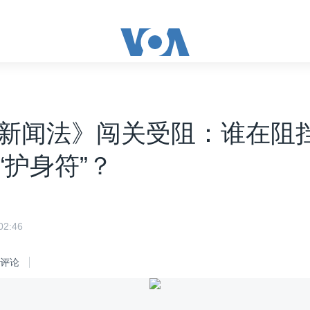
新闻法》闯关受阻：谁在阻
“护身符”？
2:46
评论