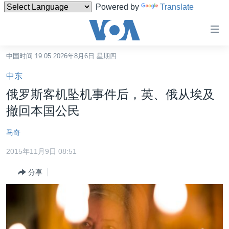
Powered by
Translate
无
障
碍
中国时间 19:05 2026年8月6日 星期四
主页
链
中东
接
美国
俄罗斯客机坠机事件后，英、俄从埃及
跳
中国
撤回本国公民
转
台湾
到
马奇
内
港澳
容
2015年11月9日 08:51
国际
跳
分享
转
分类新闻
最新国际新闻
到
美中关系
印太
经济·金融·贸易
导
航
热点专题
中东
人权·法律·宗教
跳