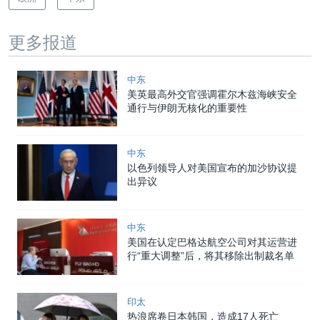
更多报道
中东
美英最高外交官强调霍尔木兹海峡安全
通行与伊朗无核化的重要性
中东
以色列领导人对美国宣布的加沙协议提
出异议
中东
美国在认定巴格达航空公司对其运营进
行“重大调整”后，将其移除出制裁名单
印太
热浪席卷日本韩国，造成17人死亡