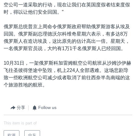
空公司一道采取的行动，现在让我们在英国度假者结束度假
时，得以让他们安全回国。”
俄罗斯总统普京上周命令俄罗斯政府帮助俄罗斯游客从埃及
回国。俄罗斯副总理德沃尔科维奇星期六表示，有多达8万
俄罗斯人在造访埃及，这比原先的估计高出一倍。星期天，
一名俄罗斯官员说，大约有1万1千名俄罗斯人已经回国。
10月31日，一架俄罗斯科加雷姆航空公司航班从沙姆沙伊赫
飞往圣彼得堡途中坠毁，机上224人全部遇难。这场悲剧导
致一些欧洲航空公司减少或者取消了前往西奈半岛南端的这
个旅游胜地的航班。
分享
Follow us
This item is part of
欧洲
中东