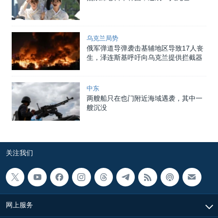
乌克兰局势
俄军弹道导弹袭击基辅地区导致17人丧
生，泽连斯基呼吁向乌克兰提供拦截器
中东
两艘船只在也门附近海域遇袭，其中一
艘沉没
关注我们
网上服务