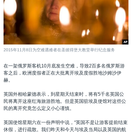
VOA视频
欧洲
科教·文娱·体健
白宫要闻
转
到
VOA今日焦点
非洲
军事
国会报道
检
中文广播
美洲
劳工
美中关系
索
全球议题
环境
美国建国250周年
关注我们
埃博拉疫情
2015年11月8日为空难遇难者在圣彼得堡大教堂举行纪念服务
美国之音专访
在一架俄罗斯客机10月底发生空难，导致2百多名俄罗斯游
重要讲话与声明
客之后，欧洲度假者正在大批离开埃及度假胜地沙姆沙伊
台海两岸关系
其他语言网站
赫。
南中国海争端
英国外相哈蒙德表示，到星期天结束时，将有5千名英国公
关注西藏
民将离开这座红海旅游胜地。但是英国驻埃及使馆对这些公
民的离开究竟怎么定义小心谨慎。
关注新疆
GEN Z 看美国
英国使馆星期六在一份声明中说，“英国不是让游客提前结束
休假，进行疏散。我们昨天和今天与埃及当局以及英国的航