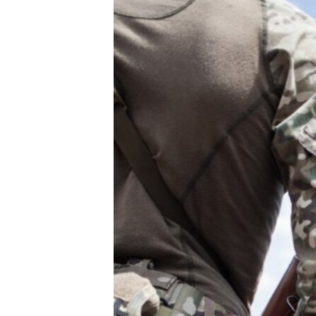
转
VOA今日焦点
非洲
军事
国会报道
到
检
中文广播
美洲
劳工
美中关系
索
全球议题
环境
美国建国250周年
埃博拉疫情
美国之音专访
重要讲话与声明
台海两岸关系
南中国海争端
关注西藏
关注新疆
GEN Z 看美国