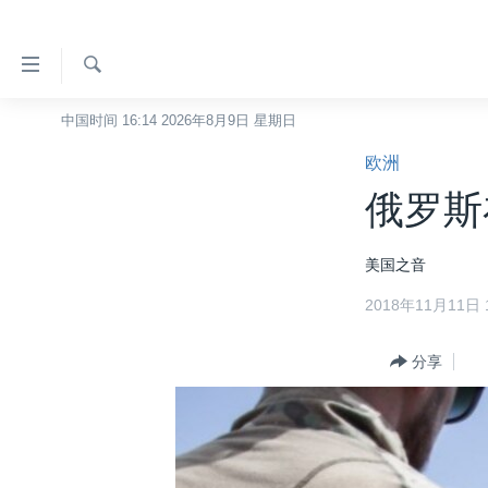
无
障
碍
检
中国时间 16:14 2026年8月9日 星期日
主页
索
链
欧洲
美国
接
俄罗斯
中国
跳
转
台湾
美国之音
到
港澳
内
2018年11月11日 1
容
国际
跳
分类新闻
分享
最新国际新闻
转
到
美中关系
印太
经济·金融·贸易
导
热点专题
中东
人权·法律·宗教
航
跳
VOA视频
欧洲
科教·文娱·体健
白宫要闻