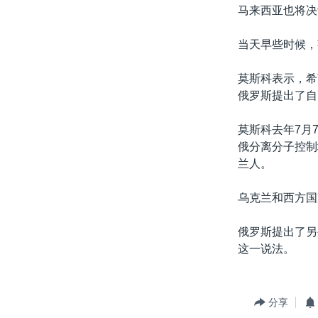
转
马来西亚也将决
VOA今日焦点
非洲
军事
国会报道
到
检
当天早些时候，
中文广播
美洲
劳工
美中关系
索
全球议题
环境
美国建国250周年
莫斯科表示，希
俄罗斯提出了自
埃博拉疫情
美国之音专访
莫斯科去年7月
俄分离分子控制
重要讲话与声明
兰人。
台海两岸关系
乌克兰和西方国
南中国海争端
关注西藏
俄罗斯提出了另
这一说法。
关注新疆
GEN Z 看美国
分享