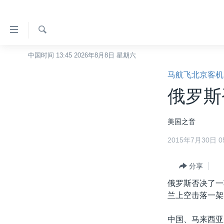
无
障
碍
检
中国时间 13:45 2026年8月8日 星期六
主页
索
链
马航飞北京客机
美国
接
俄罗斯
中国
跳
转
台湾
美国之音
到
港澳
内
2015年7月30日 05
容
国际
跳
分类新闻
分享
最新国际新闻
转
到
俄罗斯否决了一
美中关系
印太
经济·金融·贸易
导
兰上空击落一架
热点专题
中东
人权·法律·宗教
航
跳
中国、马来西亚
VOA视频
欧洲
科教·文娱·体健
白宫要闻