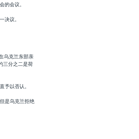
会的会议。
一决议。
，在乌克兰东部亲
约三分之二是荷
直予以否认。
但是乌克兰拒绝