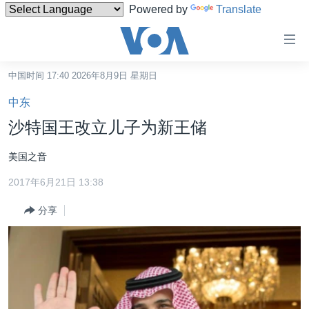
Powered by
Translate
无
障
碍
中国时间 17:40 2026年8月9日 星期日
主页
链
中东
接
美国
沙特国王改立儿子为新王储
跳
中国
转
美国之音
台湾
到
2017年6月21日 13:38
内
港澳
容
分享
国际
跳
转
分类新闻
最新国际新闻
到
美中关系
印太
经济·金融·贸易
导
航
热点专题
中东
人权·法律·宗教
跳