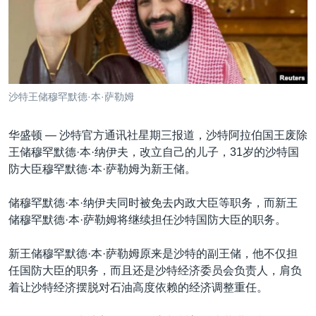
VOA视频
欧洲
科教·文娱·体健
白宫要闻
转
到
VOA今日焦点
非洲
军事
国会报道
检
中文广播
美洲
劳工
美中关系
索
全球议题
环境
美国建国250周年
关注我们
沙特王储穆罕默德·本·萨勒姆
埃博拉疫情
美国之音专访
华盛顿 —
沙特官方通讯社星期三报道，沙特阿拉伯国王废除
王储穆罕默德·本·纳伊夫，改立自己的儿子，31岁的沙特国
重要讲话与声明
防大臣穆罕默德·本·萨勒姆为新王储。
台海两岸关系
其他语言网站
储穆罕默德·本·纳伊夫同时被免去内政大臣等职务，而新王
南中国海争端
储穆罕默德·本·萨勒姆将继续担任沙特国防大臣的职务。
关注西藏
新王储穆罕默德·本·萨勒姆原来是沙特的副王储，他不仅担
关注新疆
任国防大臣的职务，而且还是沙特经济委员会负责人，肩负
GEN Z 看美国
着让沙特经济摆脱对石油高度依赖的经济调整重任。