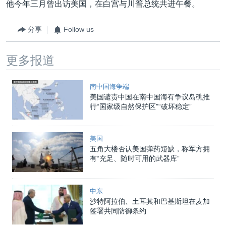
他今年三月曾出访美国，在白宫与川普总统共进午餐。
分享
Follow us
更多报道
南中国海争端
美国谴责中国在南中国海有争议岛礁推
行“国家级自然保护区”“破坏稳定”
美国
五角大楼否认美国弹药短缺，称军方拥
有“充足、随时可用的武器库”
中东
沙特阿拉伯、土耳其和巴基斯坦在麦加
签署共同防御条约