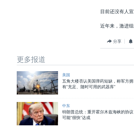
转
VOA今日焦点
非洲
军事
国会报道
到
目前还没有人宣
检
中文广播
美洲
劳工
美中关系
索
近年来，激进组
全球议题
环境
美国建国250周年
埃博拉疫情
分享
美国之音专访
更多报道
重要讲话与声明
台海两岸关系
美国
五角大楼否认美国弹药短缺，称军方拥
南中国海争端
有“充足、随时可用的武器库”
关注西藏
关注新疆
中东
特朗普总统：重开霍尔木兹海峡的协议
GEN Z 看美国
可能“很快”达成