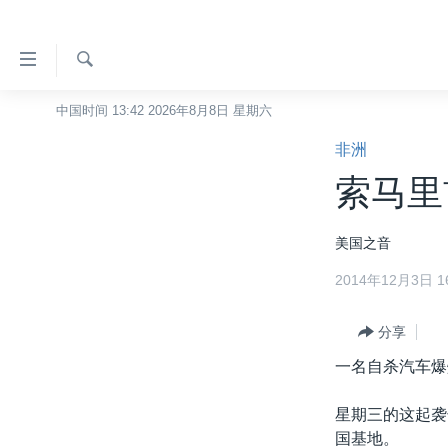
无
障
碍
检
中国时间 13:42 2026年8月8日 星期六
主页
索
链
非洲
美国
接
索马里
中国
跳
转
台湾
美国之音
到
港澳
内
2014年12月3日 16
容
国际
跳
分类新闻
分享
最新国际新闻
转
到
一名自杀汽车爆
美中关系
印太
经济·金融·贸易
导
热点专题
中东
人权·法律·宗教
航
星期三的这起袭
跳
国基地。
VOA视频
欧洲
科教·文娱·体健
白宫要闻