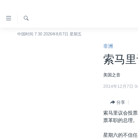
无
障
碍
检
中国时间 7:30 2026年8月7日 星期五
主页
索
链
非洲
美国
接
索马里
中国
跳
转
台湾
美国之音
到
港澳
内
2014年12月7日 04
容
国际
跳
分类新闻
分享
最新国际新闻
转
到
索马里议会投票
美中关系
印太
经济·金融·贸易
导
票革职的总理。
热点专题
中东
人权·法律·宗教
航
跳
星期六的不信任
VOA视频
欧洲
科教·文娱·体健
白宫要闻