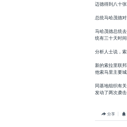
转
迈德得到八十张
VOA今日焦点
非洲
军事
国会报道
到
检
总统马哈茂德对
中文广播
美洲
劳工
美中关系
索
全球议题
环境
美国建国250周年
马哈茂德总统去
统有三十天时间
埃博拉疫情
美国之音专访
分析人士说，索
重要讲话与声明
新的索拉里联邦
台海两岸关系
他索马里主要城
南中国海争端
同基地组织有关
关注西藏
发动了两次袭击
关注新疆
GEN Z 看美国
分享