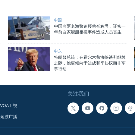
中国
中国向两名海警追授荣誉称号，证实一
年前自家舰船相撞事件造成人员丧生
中东
特朗普总统：在霍尔木兹海峡谈判继续
之际，他更倾向于达成和平协议而非军
事行动
关注我们
VOA卫视
A短波广播