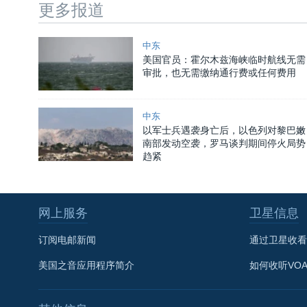
更多报道
中东
美国官员：霍尔木兹海峡临时航线无需
审批，也无需缴纳通行费或任何费用
中东
以军士兵遇袭身亡后，以色列对黎巴嫩
南部发动空袭，罗马谈判期间停火局势
趋紧
网上服务
卫星信息
订阅电邮新闻
通过卫星收看
美国之音应用程序简介
如何收听VO