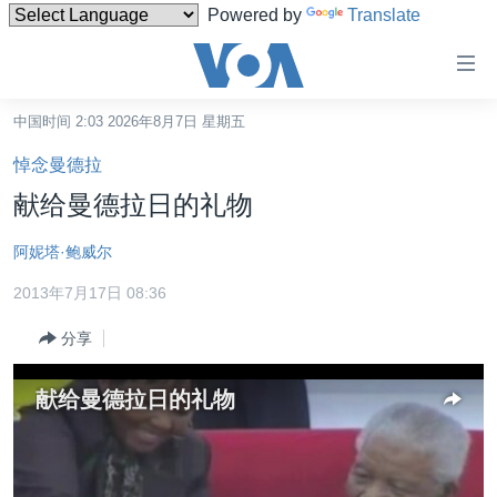
Powered by
Translate
无
障
碍
中国时间 2:03 2026年8月7日 星期五
主页
链
悼念曼德拉
接
美国
献给曼德拉日的礼物
跳
中国
转
阿妮塔·鲍威尔
台湾
到
2013年7月17日 08:36
内
港澳
容
分享
国际
跳
转
分类新闻
最新国际新闻
献给曼德拉日的礼物
到
美中关系
印太
经济·金融·贸易
导
航
热点专题
中东
人权·法律·宗教
跳