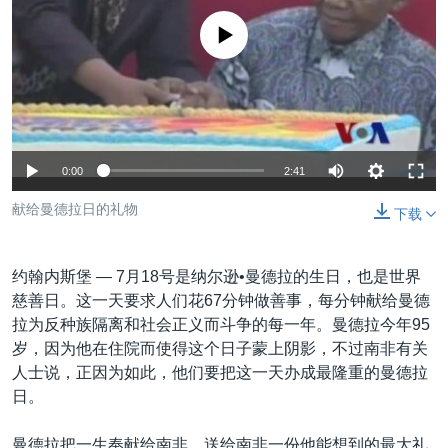
VOA视频
欧洲
科教·文娱·体健
白宫要闻
转
没有媒体可用资源
到
VOA今日焦点
非洲
军事
国会报道
检
中文广播
美洲
劳工
美中关系
索
全球议题
环境
美国建国250周年
关注我们
埃博拉疫情
0:00
2:41
美国之音专访
献给曼德拉日的礼物
下载
重要讲话与声明
台海两岸关系
其他语言网站
约翰内斯堡 —
7月18号是纳尔逊•曼德拉的生日，也是世界
南中国海争端
慈善日。这一天要求人们花67分钟做善事，每分钟献给曼德
拉为反种族隔离和社会正义而斗争的每一年。曼德拉今年95
关注西藏
岁，因为他在住院而使得这个日子蒙上阴影，不过南非有关
关注新疆
人士说，正因为如此，他们要把这一天办成最隆重的曼德拉
日。
GEN Z 看美国
曼德拉把一生奉献给南非，送给南非一份他能想到的最大礼