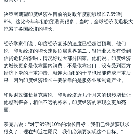
VOA视频
欧洲
科教·文娱·体健
白宫要闻
转
到
VOA今日焦点
非洲
军事
国会报道
决策者期望印度经济在目前的财政年度能够增长7.5%到
检
8%。这比今年年初的预测高很多，当时，全球经济衰退极大
中文广播
美洲
劳工
美中关系
索
拖累了各国经济的增长。
全球议题
环境
美国建国250周年
关注我们
经济学家们说，印度经济复苏的速度已经超过预期。他们
埃博拉疫情
说，印度经济的增长速度位居世界第二，银行业又没有受到
美国之音专访
信贷危机的影响，情况好过大部分国家。他们说，印度经济
的增长更多是依靠国内消费，不是依靠出口，没有受到西方
重要讲话与声明
经济下滑的严重冲击。就连大面积的干旱也没能造成严重后
台海两岸关系
果，因为印度经济增长主要依靠的是服务业和制造产业。
其他语言网站
南中国海争端
印度财政部长慕克吉说，印度经济近几个月来的稳步增长让
关注西藏
他感到振奋，相信不远的将来，印度经济的表现会更加亮
丽。
关注新疆
GEN Z 看美国
慕克吉说：“对于9%到10%的增长目标，我们已经梦寐以求
很久了，现在却近在咫尺，我们必须要实现这个目标。”