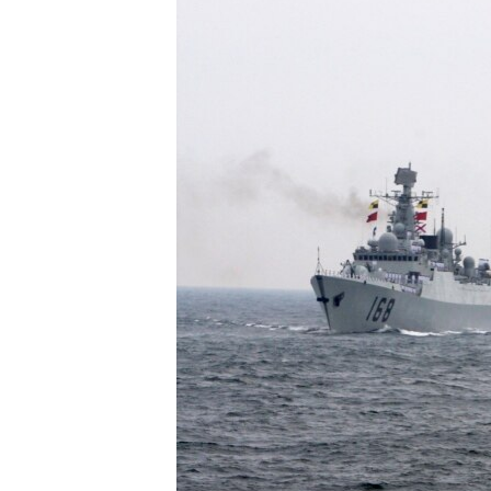
转
VOA今日焦点
非洲
军事
国会报道
到
检
中文广播
美洲
劳工
美中关系
索
全球议题
环境
美国建国250周年
埃博拉疫情
美国之音专访
重要讲话与声明
台海两岸关系
南中国海争端
关注西藏
关注新疆
GEN Z 看美国