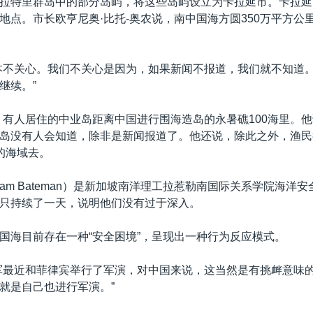
拉特里群岛中的部分岛屿，将这些岛屿设立为卡拉延市。卡拉延
地点。市长欧亨尼奥·比托-奥农说，南中国海方圆350万平方公
本不关心。我们不关心是因为，如果新闻不报道，我们就不知道
继续。”
，有人居住的中业岛距离中国进行围海造岛的永暑礁100海里。
岛没有人会知道，除非是新闻报道了。他还说，除此之外，渔民
的海域去。
Sam Bateman）是新加坡南洋理工拉惹勒南国际关系学院海洋
只持续了一天，说明他们没有过于深入。
国海目前存在一种“安全困境”，呈现出一种行为反应模式。
军最近和菲律宾举行了军演，对中国来说，这当然是有挑衅意味
就是自己也进行军演。”