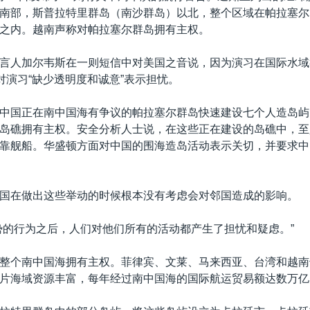
南部，斯普拉特里群岛（南沙群岛）以北，整个区域在帕拉塞尔
之内。越南声称对帕拉塞尔群岛拥有主权。
言人加尔韦斯在一则短信中对美国之音说，因为演习在国际水域
他对演习“缺少透明度和诚意”表示担忧。
中国正在南中国海有争议的帕拉塞尔群岛快速建设七个人造岛屿
岛礁拥有主权。安全分析人士说，在这些正在建设的岛礁中，至
靠舰船。华盛顿方面对中国的围海造岛活动表示关切，并要求中
国在做出这些举动的时候根本没有考虑会对邻国造成的影响。
势的行为之后，人们对他们所有的活动都产生了担忧和疑虑。”
整个南中国海拥有主权。菲律宾、文莱、马来西亚、台湾和越南
片海域资源丰富，每年经过南中国海的国际航运贸易额达数万亿