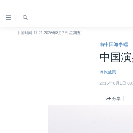
无
障
碍
检
中国时间 17:21 2026年8月7日 星期五
主页
索
链
南中国海争端
美国
接
中国演
中国
跳
转
台湾
奥伦戴恩
到
港澳
内
2015年8月1日 09:
容
国际
跳
分类新闻
分享
最新国际新闻
转
到
美中关系
印太
经济·金融·贸易
导
热点专题
中东
人权·法律·宗教
航
跳
VOA视频
欧洲
科教·文娱·体健
白宫要闻