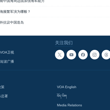
南中国海周边国加强海军能力
海频繁军演为哪般？
外抗议中国造岛
关注我们
VOA卫视
A短波广播
政策
VOA English
体总署
བོད་ཡིག
Media Relations