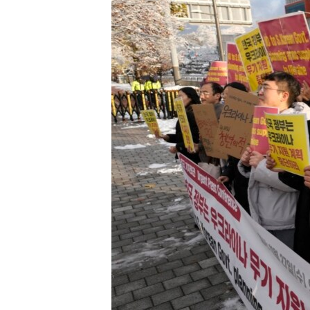
转
VOA今日焦点
非洲
军事
国会报道
到
检
中文广播
美洲
劳工
美中关系
索
全球议题
环境
美国建国250周年
埃博拉疫情
美国之音专访
重要讲话与声明
台海两岸关系
南中国海争端
关注西藏
关注新疆
GEN Z 看美国