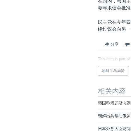
在国内，韩国主
要寻求议会批准
民主党在今年四
绕过议会向另一
分享
This item is part of
朝鲜半岛局势
相关内容
韩国称俄罗斯向朝
朝鲜出兵帮助俄罗
日本外务大臣访问