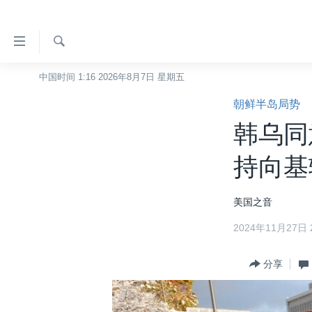
无
障
碍
检
中国时间 1:16 2026年8月7日 星期五
主页
索
链
朝鲜半岛局势
美国
接
韩乌同
中国
跳
转
台湾
持向基
到
港澳
内
美国之音
容
国际
跳
2024年11月27日 2
分类新闻
最新国际新闻
转
到
美中关系
印太
经济·金融·贸易
分享
导
热点专题
中东
人权·法律·宗教
航
跳
VOA视频
欧洲
科教·文娱·体健
白宫要闻