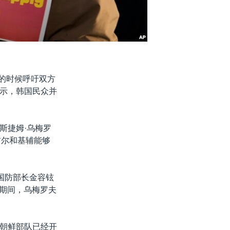
表团的时候呼吁双方
示，韩国民众并
斯捷姆·乌梅罗
首尔和基辅能够
和国防部长金容铉
谈期间，乌梅罗夫
朝鲜部队已经开