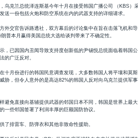
，乌克兰总统泽连斯基今年十月在接受韩国广播公司 （KBS）
发送一份包括火炮和防空系统在内的武器支持的详细请求。
方外交官告诉路透社，双方幕后的讨论集中在旨在击落飞机和导
特朗普本月赢得美国总统大选给谈判带来了不确定性。
示，已因国内丑闻导致支持度创新低的尹锡悦总统面临着韩国公
法的广泛反对。
在十月份进行的韩国民意调查发现，大多数韩国人将平壤和莫斯
威胁，但令人意外的是高达82%的韩国人反对向乌克兰提供军
样避免直接向基辅提供武器的邻国日本不同，韩国是世界上最大
的一些邻国签署了利润丰厚的巨额国防协议。
供了排雷车、防弹衣和其他非致命性援助。