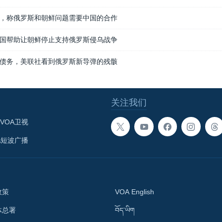
，称俄罗斯和朝鲜问题需要中国的合作
国帮助让朝鲜停止支持俄罗斯侵乌战争
债务，美联社看到俄罗斯新导弹的残骸
关注我们
VOA卫视
A短波广播
政策
VOA English
体总署
བོད་ཡིག