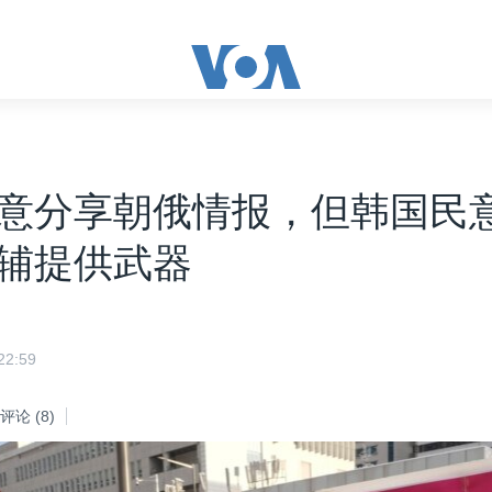
意分享朝俄情报，但韩国民
辅提供武器
2:59
评论
(8)