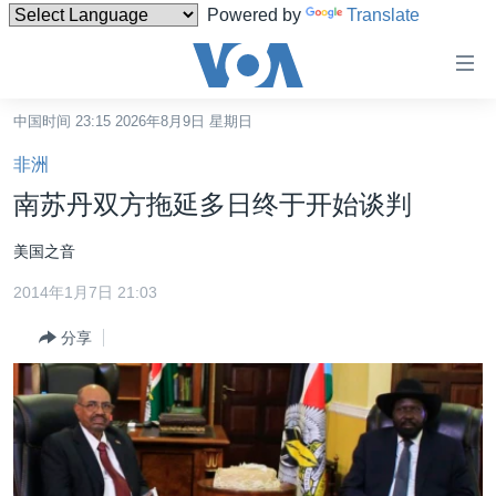
Powered by
Translate
无
障
碍
中国时间 23:15 2026年8月9日 星期日
主页
链
非洲
接
美国
南苏丹双方拖延多日终于开始谈判
跳
中国
转
美国之音
台湾
到
2014年1月7日 21:03
内
港澳
容
分享
国际
跳
转
分类新闻
最新国际新闻
到
美中关系
印太
经济·金融·贸易
导
航
热点专题
中东
人权·法律·宗教
跳