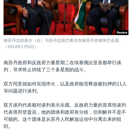
VOA视频
欧洲
科教·文娱·体健
白宫要闻
转
到
VOA今日焦点
非洲
军事
国会报道
检
中文广播
美洲
劳工
美中关系
索
全球议题
环境
美国建国250周年
关注我们
南苏丹总统基尔（右）与苏丹总统巴希尔在南苏丹首都朱巴会面。
埃博拉疫情
（2014年1月6日）
美国之音专访
南苏丹政府和反政府力量星期二在埃塞俄比亚首都举行谈
重要讲话与声明
判，寻求终止持续了三个多星期的战斗。
台海两岸关系
其他语言网站
双方同意就如何实现停火，以及政府能否释放被扣押的11人
南中国海争端
等问题进行谈判。
关注西藏
双方谈判代表都对谈判表示乐观。反政府力量的首席坦谈判
关注新疆
代表塔邦登盖说，他的团体和政府有分歧，但和解并不是不
GEN Z 看美国
可能的。这个团体是从苏丹人民解放运动中分离出来的组
织。