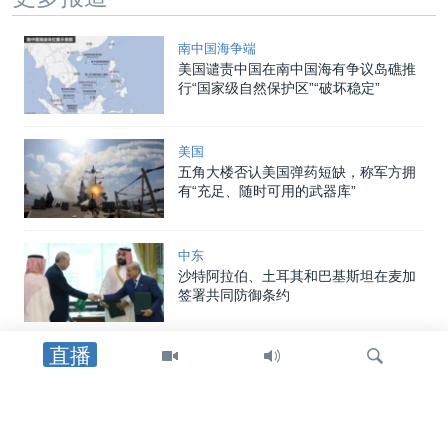
南中国海争端
美国谴责中国在南中国海有争议岛礁推
行“国家级自然保护区”“破坏稳定”
美国
五角大楼否认美国弹药短缺，称军方拥
有“充足、随时可用的武器库”
中东
沙特阿拉伯、土耳其和巴基斯坦在麦加
签署共同防御条约
直播
美洲
美国制裁帮助哈瓦那采购中俄武器装备
者，包括古巴驻中国武官