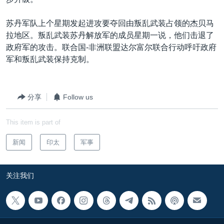
VOA视频
欧洲
科教·文娱·体健
白宫要闻
转
到
VOA今日焦点
非洲
军事
国会报道
苏丹军队上个星期发起进攻要夺回由叛乱武装占领的杰贝马
检
拉地区。叛乱武装苏丹解放军的成员星期一说，他们击退了
中文广播
美洲
劳工
美中关系
索
政府军的攻击。联合国-非洲联盟达尔富尔联合行动呼吁政府
全球议题
环境
美国建国250周年
军和叛乱武装保持克制。
关注我们
埃博拉疫情
美国之音专访
分享
Follow us
重要讲话与声明
This item is part of
台海两岸关系
其他语言网站
新闻
印太
军事
南中国海争端
关注西藏
关注我们
关注新疆
GEN Z 看美国