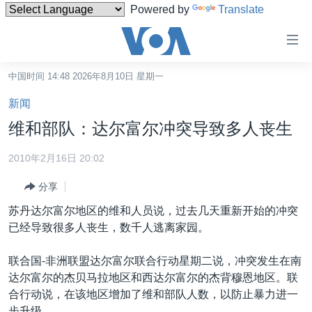
Powered by
Translate
无
障
碍
中国时间 14:48 2026年8月10日 星期一
主页
链
新闻
接
美国
维和部队：达尔富尔冲突导致多人丧生
跳
中国
转
2010年2月16日 20:02
台湾
到
分享
内
港澳
容
苏丹达尔富尔地区的维和人员说，过去几天重新开始的冲突
国际
跳
已经导致很多人丧生，数千人逃离家园。
转
分类新闻
最新国际新闻
到
联合国-非洲联盟达尔富尔联合行动星期二说，冲突发生在南
美中关系
印太
经济·金融·贸易
导
达尔富尔的杰贝马拉地区和西达尔富尔的杰背穆恩地区。联
航
热点专题
中东
人权·法律·宗教
合行动说，在该地区增加了维和部队人数，以防止暴力进一
跳
步升级。