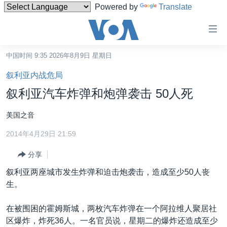
Powered by
Translate
无
障
碍
中国时间 9:35 2026年8月9日 星期日
主页
链
叙利亚内战危局
接
美国
叙利亚汽车炸弹和炮弹袭击 50人死
跳
中国
转
美国之音
台湾
到
2014年4月29日 21:59
内
港澳
容
分享
国际
跳
叙利亚两座城市发生炸弹和迫击炮袭击，造成至少50人丧
转
分类新闻
最新国际新闻
生。
到
美中关系
印太
经济·金融·贸易
导
在被围困的霍姆斯城，两枚汽车炸弹在一个阿拉维人聚居社
航
热点专题
中东
人权·法律·宗教
区爆炸，炸死36人。一名官员说，星期二的爆炸还造成至少
跳