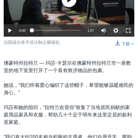
没有媒体可用资源
VOA视频
欧洲
科教·文娱·体健
白宫要闻
转
到
VOA今日焦点
非洲
军事
国会报道
检
中文广播
美洲
劳工
美中关系
索
0:00
1:57
全球议题
环境
美国建国250周年
关注我们
法国波尔多市设法制止极端化
下载
埃博拉疫情
美国之音专访
佛蒙特州拉特兰 —
玛莎·卡瑟尔在佛蒙特州拉特兰市一座教
重要讲话与声明
堂的地下室里打开了一个装有救济物品的包裹。
台海两岸关系
其他语言网站
她说，“我们怀着爱心编织了这些帽子，希望能够温暖难民的
南中国海争端
身心。”
关注西藏
玛莎和她的组织，“拉特兰欢迎你”收集了当地居民捐献的家
关注新疆
庭用品家具和衣服，帮助几十个定于明年来这里定居的叙利
亚家庭。
GEN Z 看美国
“我们有大约200名相当积极的志愿者。他们自愿开车，帮助