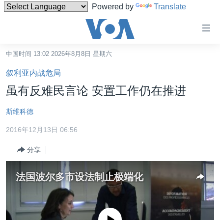
Powered by
Translate
无
障
碍
中国时间 13:02 2026年8月8日 星期六
主页
链
叙利亚内战危局
接
美国
虽有反难民言论 安置工作仍在推进
跳
中国
转
斯维科德
台湾
到
2016年12月13日 06:56
内
港澳
容
分享
国际
跳
转
分类新闻
最新国际新闻
法国波尔多市设法制止极端化
到
美中关系
印太
经济·金融·贸易
导
航
热点专题
中东
人权·法律·宗教
跳