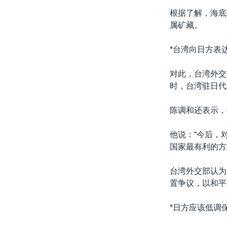
转
根据了解，海底
VOA今日焦点
非洲
军事
国会报道
到
属矿藏。
检
中文广播
美洲
劳工
美中关系
索
*台湾向日方表
全球议题
环境
美国建国250周年
埃博拉疫情
对此，台湾外交
时，台湾驻日代
美国之音专访
重要讲话与声明
陈调和还表示，
台海两岸关系
他说：“今后，
南中国海争端
国家最有利的方
关注西藏
台湾外交部认为
关注新疆
置争议，以和平
GEN Z 看美国
*日方应该低调保