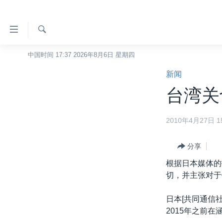
无
障
碍
检
中国时间 17:37 2026年8月6日 星期四
主页
索
链
新闻
美国
接
台湾关
中国
跳
转
台湾
2010年4月27日 15
到
港澳
内
容
分享
国际
跳
根据日本媒体的
分类新闻
最新国际新闻
转
切，并主张对于
到
美中关系
印太
经济·金融·贸易
导
日本[共同通信
热点专题
中东
人权·法律·宗教
航
2015年之前
跳
VOA视频
欧洲
科教·文娱·体健
白宫要闻