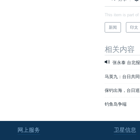
This item is part of
新闻
印太
相关内容
张永泰 台北
马英九：台日共同
保钓出海，台日巡
钓鱼岛争端
网上服务
卫星信息