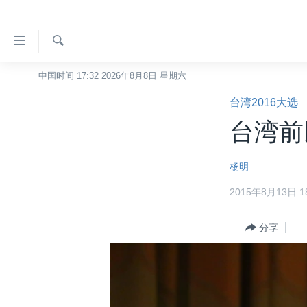
无
障
碍
检
中国时间 17:32 2026年8月8日 星期六
主页
索
链
台湾2016大选
美国
接
台湾前
中国
跳
转
台湾
杨明
到
港澳
内
2015年8月13日 18
容
国际
跳
分类新闻
分享
最新国际新闻
转
到
美中关系
印太
经济·金融·贸易
导
热点专题
中东
人权·法律·宗教
航
跳
VOA视频
欧洲
科教·文娱·体健
白宫要闻