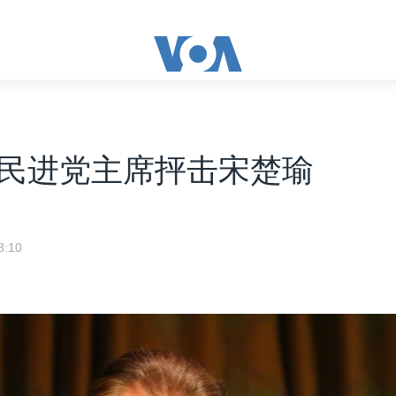
民进党主席抨击宋楚瑜
:10