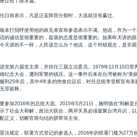
座让给了陈水扁。
伦日前表示，凡是泛蓝阵营分裂时，大选就没有赢过。
瑜未打招呼使用他的政见来宣布参选表示不满。他说，作为一个
话的诚信是很重要的，磊落的态度是很重要的。如果昨天讲的跟
今天讲的不一样，人民该怎么办？他说，这个对错观念，是非观
进党第六届党主席，并担任三届立法委员。1979年12月10日世
雄纪念大会，遭到军警的镇压。这一事件后来在台湾被称为“美丽
服刑25年后，其中4年多的绝食抗议后，时任总统李登辉宣布美
无罪获释。
参加2016年的总统大选。2015年5月21日，施明德在“和解是
示了社会大和解，政治大联合，两岸关系必须凝聚台湾共识，以
配正义，切断官商勾结的脐带等主张。
罢法规定，联署方式登记的参选人，2016年的联署门槛为27万