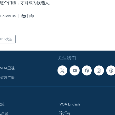
这个门槛，才能成为候选人。
Follow us
打印
016大选
关注我们
VOA卫视
A短波广播
政策
VOA English
体总署
བོད་ཡིག