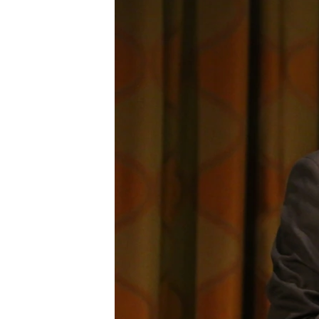
转
VOA今日焦点
非洲
军事
国会报道
到
检
中文广播
美洲
劳工
美中关系
索
全球议题
环境
美国建国250周年
埃博拉疫情
美国之音专访
重要讲话与声明
台海两岸关系
南中国海争端
关注西藏
关注新疆
GEN Z 看美国