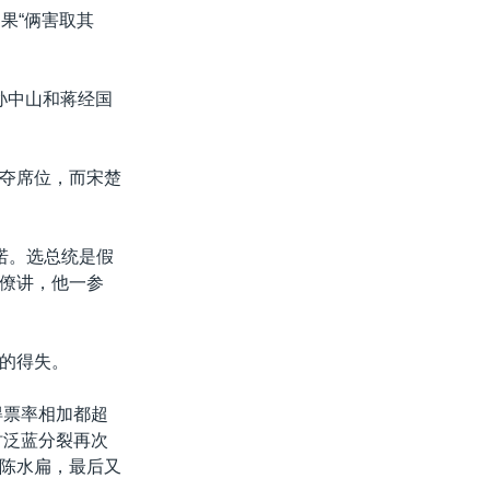
果“俩害取其
孙中山和蒋经国
夺席位，而宋楚
诺。选总统是假
僚讲，他一参
的得失。
得票率相加都超
时泛蓝分裂再次
陈水扁，最后又