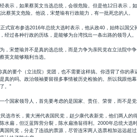
经表示，如果蔡英文当选总统，会很危险。但是他12日表示，如
然比蔡英文危险。他说，宋楚瑜有行政能力，有一批死忠的人。
在正式宣布参选2016年总统大选时表示，他从政40，始终以国父
，经过各种行政的历练，是能够为台湾找出一条出路的领导人。
为，宋楚瑜并不是真的选总统，而是力争为亲民党在立法院中争
蔡英文能够顺利当选。
果你真的要个（立法院）党团，也不需要这样搞。你违背了你的承
是真的吗。政治领袖要留很多事情被历史检验的。所以我跟他幕
了。”
一个国家领导人，首先要考虑的是国家、责任、荣誉，而不是党
首次民选市长，黄大洲代表国民党，赵少康代表新党，他们两人的
陈水扁，但泛蓝阵营分裂，陈水扁渔翁得利。2000年总统大选
离国民党，分走了连战的票源，尽管连宋两人选票相加远远超过