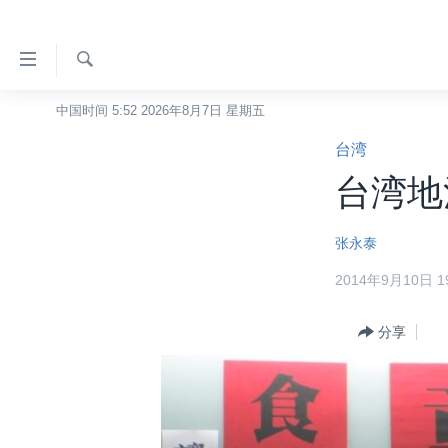
无
障
碍
检
中国时间 5:52 2026年8月7日 星期五
主页
索
链
台湾
美国
接
台湾地
中国
跳
转
台湾
张永泰
到
港澳
内
2014年9月10日 19
容
国际
跳
分类新闻
分享
最新国际新闻
转
到
美中关系
印太
经济·金融·贸易
导
热点专题
中东
人权·法律·宗教
航
跳
VOA视频
欧洲
科教·文娱·体健
白宫要闻