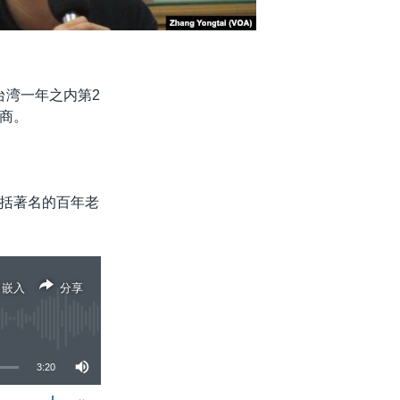
台湾一年之内第2
商。
括著名的百年老
嵌入
分享
3:20