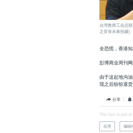
台湾教师工会总联
之音张永泰拍摄)
全恐慌，香港知
彭博商业周刊网
由于这起地沟油
现之后纷纷退货
分享
This item is part of
台湾
编辑