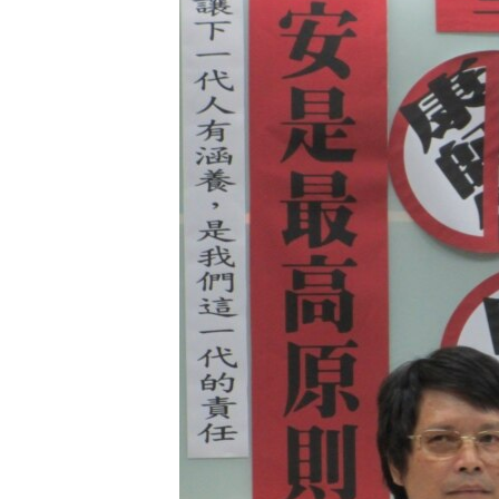
转
VOA今日焦点
非洲
军事
国会报道
到
检
中文广播
美洲
劳工
美中关系
索
全球议题
环境
美国建国250周年
埃博拉疫情
美国之音专访
重要讲话与声明
台海两岸关系
南中国海争端
关注西藏
关注新疆
GEN Z 看美国