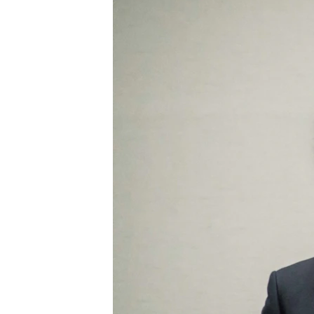
转
VOA今日焦点
非洲
军事
国会报道
到
检
中文广播
美洲
劳工
美中关系
索
全球议题
环境
美国建国250周年
埃博拉疫情
美国之音专访
重要讲话与声明
台海两岸关系
南中国海争端
关注西藏
关注新疆
GEN Z 看美国