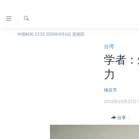
无
障
碍
检
中国时间 23:53 2026年8月6日 星期四
主页
索
链
台湾
美国
接
学者：
中国
跳
转
台湾
力
到
港澳
内
锺辰芳
容
国际
跳
2015年10月22日 0
分类新闻
最新国际新闻
转
到
美中关系
印太
经济·金融·贸易
分享
导
热点专题
中东
人权·法律·宗教
航
跳
VOA视频
欧洲
科教·文娱·体健
白宫要闻