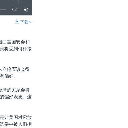
3:17
下载
分享
国白宫国安会和
美将受到何种接
，朱立伦应该会得
有偏好。
台湾的关系会持
的偏好表态。这
是让美国对它放
选举中被人们指