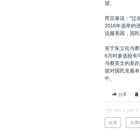
望。
芮宗泰说：“过
2016年选举
说服美国，国民
至于朱立伦与蔡
6月时参选较有
与蔡英文的差距
据对国民党最有
中。
分享
This item is part of
台湾
台湾2