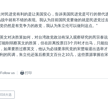
去对民进党有利的是让美国安心，告诉美国民进党是可行的替代
的选战中就有不错的表现。我认为目前国民党要做的就是民进党过
党仍然是有竞争力的政党，我认为朱立伦可以做到这点。”
英文对决胜算如何，对台湾政党政治有深入观察研究的芮宗泰说
可能削弱蔡英文的胜算，但在距离投票日3个月时才出马，只能
，如果要胜过蔡英文，他认为必须要亲民党的宋楚瑜退出选举才
利的民调，朱立伦还落后蔡英文百分之10几，这些票源掌握在
Follow us
打印
016大选