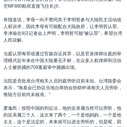
空MF890航班直接飞往长沙。
有报道说，李母一向不赞同其子李明哲参与大陆民主活动或
人权诉求，因此李母有可能配合大陆政府，让李明哲认罪。
李净瑜在9日记者会上声明，李明哲可能“被认罪”，希望台湾
人民谅解。
当庭认罪悔罪或通过官媒自证其罪，以及官派律师出庭的审
理模式近年来在中国大陆屡见不鲜，在众多人权律师和活动
人士被抓捕的709案庭审中频频出现。
法院是否批准台湾相关人员到庭旁听目前未知。台湾陆委会
表示，“海基会已协议当地台商协会协助申请相关人员旁听，
惟陆方目前尚未核准。”
萧逸民：按照中国的刑讼法，他的近亲属当然可以旁听，他
的近亲属三个人，这次来了两个，一个是他妈妈，一个是他
太太，这个是法定的，本来就可以进去旁听的，但是呢，因