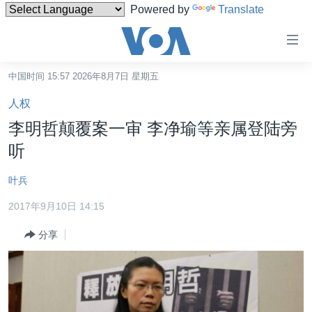
Powered by
Translate
无
障
碍
中国时间 15:57 2026年8月7日 星期五
主页
链
人权
接
美国
李明哲颠覆案一审 李净瑜等亲属登陆旁
跳
中国
听
转
台湾
到
叶兵
内
港澳
容
2017年9月10日 14:15
国际
跳
分享
转
分类新闻
最新国际新闻
到
美中关系
印太
经济·金融·贸易
导
航
热点专题
中东
人权·法律·宗教
跳