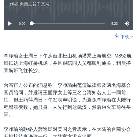
作者
美国之音中文网
没有媒体可用资源
0:00
5:23
下载
李净瑜女士周日下午从台北松山机场搭乘上海航空FM852航
班抵达上海虹桥机场，并且跟陪同人员都顺利通关，稍后搭
乘航班飞往长沙。
台湾官方公布的消息称，李净瑜由范值诚律师及两名海基会
官员陪同，并邀请王丽萍女士等三名台湾知名人士一同前
往。但王丽萍周日下午发表声明说，为避免李净瑜在大陆行
程增添变数，她只身一人先行到达武汉，然后乘火车前往岳
阳。
李净瑜的联络人萧逸民对美国之音表示，在大陆的台商协会
安排接待李净瑜一行，大陆官方没有出面。