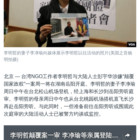
VOA视频
欧洲
科教·文娱·体健
白宫要闻
转
到
VOA今日焦点
非洲
军事
国会报道
检
中文广播
美洲
劳工
美中关系
索
全球议题
环境
美国建国250周年
关注我们
埃博拉疫情
李明哲的妻子李净瑜向媒体展示李明哲以往活动的照片(美国之音杨
美国之音专访
明拍摄)
重要讲话与声明
北京 —
台湾NGO工作者李明哲与大陆人士彭宇华涉嫌“颠覆
台海两岸关系
国家政权”一案周一将在湖南岳阳开庭。李明哲的妻子李净瑜
其他语言网站
周日中午在台北松山机场登机，经上海和长沙到岳阳旁听庭
南中国海争端
审。李明哲的母亲周日中午也从台北桃园机场搭机直飞长沙
关注西藏
再赴岳阳旁听。与此同时，一些准备前往岳阳旁听或围观此
次庭审的大陆活动人士已被警方约谈或监控。
关注新疆
GEN Z 看美国
李明哲颠覆案一审 李净瑜等亲属登陆旁听