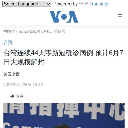
Powered by
Translate
无
障
碍
中国时间 20:20 2026年8月8日 星期六
主页
链
台湾
接
美国
台湾连续44天零新冠确诊病例 预计6月7
跳
中国
日大规模解封
转
台湾
到
美国之音
内
港澳
容
2020年5月26日 15:39
国际
跳
分享
转
分类新闻
最新国际新闻
到
美中关系
印太
经济·金融·贸易
导
航
热点专题
中东
人权·法律·宗教
跳