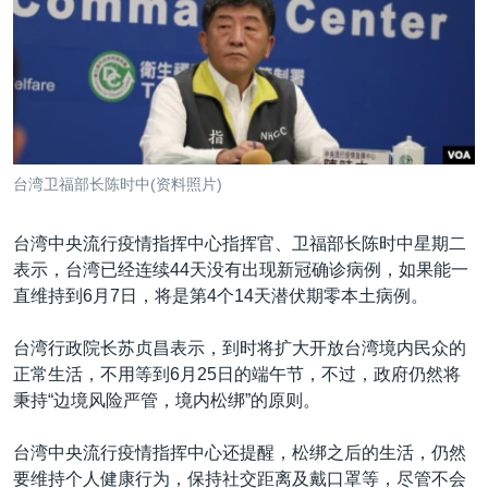
VOA视频
欧洲
科教·文娱·体健
白宫要闻
转
到
VOA今日焦点
非洲
军事
国会报道
检
中文广播
美洲
劳工
美中关系
索
全球议题
环境
美国建国250周年
关注我们
埃博拉疫情
台湾卫福部长陈时中(资料照片)
美国之音专访
台湾中央流行疫情指挥中心指挥官、卫福部长陈时中星期二
重要讲话与声明
表示，台湾已经连续44天没有出现新冠确诊病例，如果能一
台海两岸关系
其他语言网站
直维持到6月7日，将是第4个14天潜伏期零本土病例。
南中国海争端
台湾行政院长苏贞昌表示，到时将扩大开放台湾境内民众的
关注西藏
正常生活，不用等到6月25日的端午节，不过，政府仍然将
秉持“边境风险严管，境内松绑”的原则。
关注新疆
GEN Z 看美国
台湾中央流行疫情指挥中心还提醒，松绑之后的生活，仍然
要维持个人健康行为，保持社交距离及戴口罩等，尽管不会