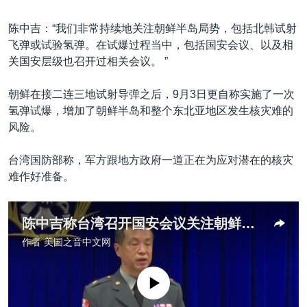
陈中吉：“我们非常持续地关注朝鲜半岛局势，包括北韩试射
飞弹或试验氢弹。在试爆过程当中，包括国安会议、以及相
关国安层级也召开过相关会议。 ”
朝鲜在接二连三地试射导弹之后，9月3日更自称实施了一次
氢弹试爆，增加了朝鲜半岛和整个东北亚地区发生核灾难的
风险。
台湾国防部称，军方跟地方政府一道正在为应对潜在的核灾
难作好准备。
陈中吉称台湾召开国安会议关注朝鲜半岛局势原声视频
作者
美国之音中文网
没有媒体可用资源