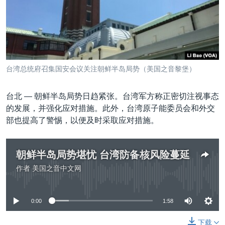
VOA视频
欧洲
科教·文娱·体健
白宫要闻
转
到
VOA今日焦点
非洲
军事
国会报道
检
中文广播
美洲
劳工
美中关系
索
全球议题
环境
美国建国250周年
关注我们
台湾总统府召集国安会议关注朝鲜半岛局势（美国之音黎堡）
埃博拉疫情
美国之音专访
台北 —
朝鲜半岛局势日趋紧张。台湾军方称正密切注视事态
的发展，并强化应对措施。此外，台湾原子能委员会和外交
重要讲话与声明
部也提高了警惕，以便及时采取应对措施。
台海两岸关系
其他语言网站
南中国海争端
朝鲜半岛局势堪忧 台湾防备核风险蔓延
关注西藏
作者
美国之音中文网
没有媒体可用资源
关注新疆
0:00
1:58
GEN Z 看美国
下载