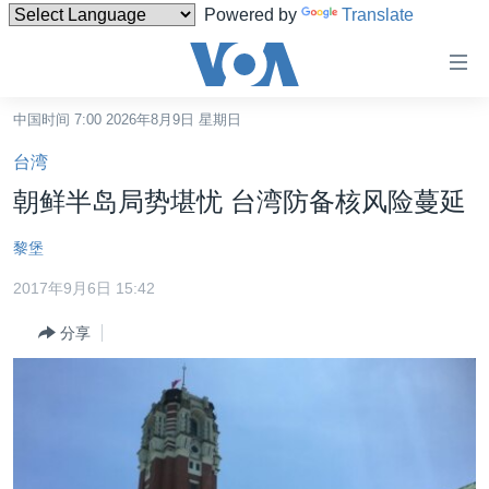
Powered by
Translate
无
障
碍
中国时间 7:00 2026年8月9日 星期日
主页
链
台湾
接
美国
朝鲜半岛局势堪忧 台湾防备核风险蔓延
跳
中国
转
黎堡
台湾
到
2017年9月6日 15:42
内
港澳
容
分享
国际
跳
转
分类新闻
最新国际新闻
到
美中关系
印太
经济·金融·贸易
导
航
热点专题
中东
人权·法律·宗教
跳