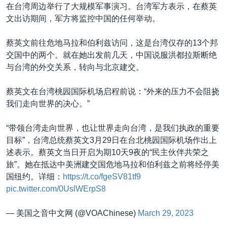
在台湾周边举行了大规模军事演习。台湾军方表示，在蔡英
文出访期间，军方将监控中国的任何举动。
蔡英文前往危地马拉和伯利兹访问，这是台湾仅存的13个邦
交国中的两个。就在她出发前几天，中国说服洪都拉斯断绝
与台湾的外交关系，转向与北京建交。
蔡英文在台湾桃园国际机场启程前说：“外来的压力不会阻挠
我们走向世界的决心。”
“带领台湾走向世界，也让世界走向台湾，是我们执政的重要
目标”，台湾总统蔡英文3月29日在台北桃园国际机场作出上
述表示。蔡英文当日开启为期10天9夜的“民主伙伴共荣之
旅”。她在抵达中美洲建交国危地马拉和伯利兹之前将经停美
国纽约。详细：
https://t.co/fgeSV81tf9
pic.twitter.com/0UslWErpS8
— 美国之音中文网 (@VOAChinese)
March 29, 2023