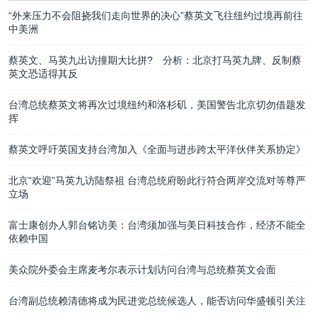
“外来压力不会阻挠我们走向世界的决心”蔡英文飞往纽约过境再前往
中美洲
蔡英文、马英九出访撞期大比拼? 分析：北京打马英九牌、反制蔡
英文恐适得其反
台湾总统蔡英文将再次过境纽约和洛杉矶，美国警告北京切勿借题发
挥
蔡英文呼吁英国支持台湾加入《全面与进步跨太平洋伙伴关系协定》
北京“欢迎”马英九访陆祭祖 台湾总统府盼此行符合两岸交流对等尊严
立场
富士康创办人郭台铭访美：台湾须加强与美日科技合作，经济不能全
依赖中国
美众院外委会主席麦考尔表示计划访问台湾与总统蔡英文会面
台湾副总统赖清德将成为民进党总统候选人，能否访问华盛顿引关注