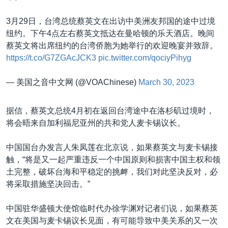
3月29日，台湾总统蔡英文在出访中美洲友邦国的途中过境
纽约。下午4点左右蔡英文抵达在曼哈顿的乐天酒店。晚间
蔡英文将出席纽约的台湾侨胞为她举行的欢迎晚宴并致辞。
https://t.co/G7ZGAcJCK3
pic.twitter.com/qociyPihyg
— 美国之音中文网 (@VOAChinese)
March 30, 2023
据信，蔡英文总统4月初在返回台湾途中在洛杉矶过境时，
将会晤来自加利福尼亚州的共和党人麦卡锡议长。
中国国台办发言人朱凤莲在北京说，如果蔡英文与麦卡锡接
触，“将是又一起严重违反一个中国原则和损害中国主权和领
土完整，破坏台海和平稳定的挑衅，我们对此坚决反对，必
将采取措施坚决回击。”
中国驻华盛顿大使馆临时代办徐学渊对记者们说，如果蔡英
文在美国与麦卡锡议长见面，有可能导致中美关系的又一次