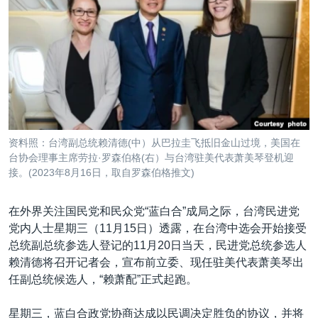
VOA视频
欧洲
科教·文娱·体健
白宫要闻
转
到
VOA今日焦点
非洲
军事
国会报道
检
中文广播
美洲
劳工
美中关系
索
全球议题
环境
美国建国250周年
关注我们
埃博拉疫情
美国之音专访
资料照：台湾副总统赖清德(中）从巴拉圭飞抵旧金山过境，美国在
台协会理事主席劳拉·罗森伯格(右）与台湾驻美代表萧美琴登机迎
重要讲话与声明
接。(2023年8月16日，取自罗森伯格推文)
台海两岸关系
其他语言网站
南中国海争端
在外界关注国民党和民众党“蓝白合”成局之际，台湾民进党
党内人士星期三（11月15日）透露，在台湾中选会开始接受
关注西藏
总统副总统参选人登记的11月20日当天，民进党总统参选人
关注新疆
赖清德将召开记者会，宣布前立委、现任驻美代表萧美琴出
任副总统候选人，“赖萧配”正式起跑。
GEN Z 看美国
星期三，蓝白合政党协商达成以民调决定胜负的协议，并将