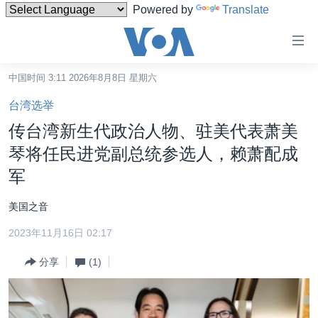
Powered by
Translate
无
障
碍
中国时间 3:11 2026年8月8日 星期六
主页
链
台湾选举
接
美国
传台湾新生代政治人物、驻美代表萧美
跳
中国
琴将任民进党副总统参选人，赖萧配成
转
台湾
军
到
内
港澳
美国之音
容
国际
跳
2023年11月16日 02:17
转
分类新闻
最新国际新闻
到
分享
(1)
美中关系
印太
经济·金融·贸易
导
航
热点专题
中东
人权·法律·宗教
跳