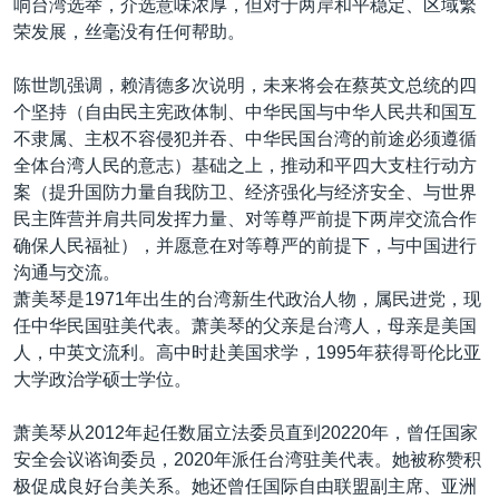
响台湾选举，介选意味浓厚，但对于两岸和平稳定、区域繁
荣发展，丝毫没有任何帮助。
陈世凯强调，赖清德多次说明，未来将会在蔡英文总统的四
个坚持（自由民主宪政体制、中华民国与中华人民共和国互
不隶属、主权不容侵犯并吞、中华民国台湾的前途必须遵循
全体台湾人民的意志）基础之上，推动和平四大支柱行动方
案（提升国防力量自我防卫、经济强化与经济安全、与世界
民主阵营并肩共同发挥力量、对等尊严前提下两岸交流合作
确保人民福祉），并愿意在对等尊严的前提下，与中国进行
沟通与交流。
萧美琴是1971年出生的台湾新生代政治人物，属民进党，现
任中华民国驻美代表。萧美琴的父亲是台湾人，母亲是美国
人，中英文流利。高中时赴美国求学，1995年获得哥伦比亚
大学政治学硕士学位。
萧美琴从2012年起任数届立法委员直到20220年，曾任国家
安全会议谘询委员，2020年派任台湾驻美代表。她被称赞积
极促成良好台美关系。她还曾任国际自由联盟副主席、亚洲