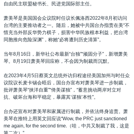
自由民主联盟秘书长、民进党国际部主任。
萧美琴是美国国会众议院时任议长佩洛西2022年8月初访问
台湾的主要推动者之一。随后，她被中共国台办指责在美“不
惜充当外部反华势力棋子，损害中华民族根本利益，把台湾
同胞推向危险深渊”，称她“必将遭到历史清算”。
当年8月16日，新华社公布最新“台独”“顽固分子”，新增萧美
琴。8月19日萧美琴回应称，不会因为制裁而沉默。
在2023年4月5日蔡英文总统外访归程途径美国加州与时任众
议院议长麦卡锡会晤后，国台办宣布对萧美琴进一步制裁，
批评萧美琴“挟洋自重”“倚美谋独”，“蓄意挑动两岸对立对
抗、破坏台海和平稳定，暴露其‘谋独’本性”。
台办还宣布对萧美琴和家属进行制裁，并依法终身追责。萧
美琴在推特上用英文回应说“Wow, the PRC just sanctioned
me again, for the second time.（哇，中共又制裁了我，这是
第二次）”。