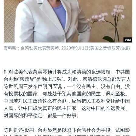
资料照：台湾驻美代表萧美琴, 2020年9月1日(美国之音锺辰芳拍摄)
针对驻美代表萧美琴预计将成为赖清德的竞选搭档，中共国
台办称“赖萧配”是“独上加独”。对此，赖清德竞选总部发言人
陈世凯周三发布声明回应说，一个没有民主、没有自由、没
有投票权的国家，却处处干预其他国家的民主，讽刺至极。
中国若对民主政治这么有兴趣，应当把民主权利交还给中国
人民，让中国成为真正的民主国家，这对中国的长远发展、
对国际的和平稳定，都是一件好事。
陈世凯还批评国台办显然是以恐吓台湾社会为手段，试图影