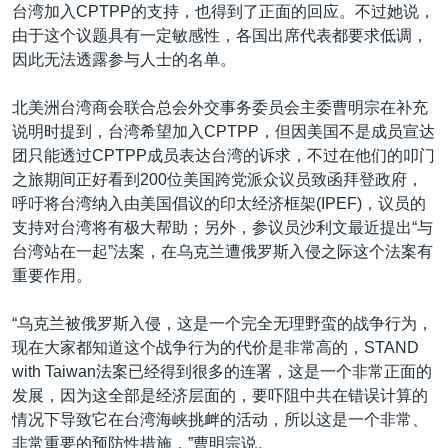
台湾加入CPTPP的支持，也得到了正面的回应。不过她说，
由于这个议题具有一定敏感性，各国出席代表都要求低调，
因此无法透露参与人士的名单。
北美洲台湾商会联合总会外交事务委员会主委曹明宗在补充
说明时提到，台湾希望加入CPTPP，但因美国不是成员宣达
团只能透过CPTPP成员表达台湾的诉求，不过在他们的叩门
之旅期间正好看到200位美国跨党派众议员致函拜登政府，
呼吁将台湾纳入由美国倡议的印太经济框架(IPEF)，议员的
支持对台湾将有极大帮助；另外，参议员沙利文最近提出“与
台湾站在一起”法案，在乌克兰遭俄罗斯入侵之际这个法案有
重要作用。
“乌克兰被俄罗斯入侵，这是一个完全无理野蛮的战争行为，
现在大家都知道这个战争行为的代价是非常高的，STAND
with Taiwan法案已经得到很多的连署，这是一个非常正面的
发展，因为这全部是经济层面的，要吓阻中共在错误计算的
情况下导致它在台湾海峡挑衅的活动，所以这是一个非常、
非常重要的预防性措施，”曹明宗说。