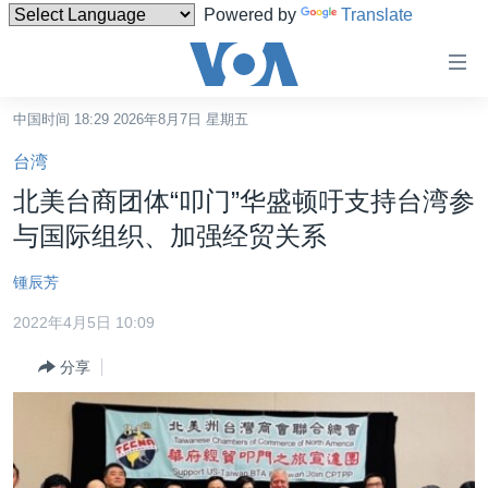
Powered by
Translate
无
障
碍
中国时间 18:29 2026年8月7日 星期五
主页
链
台湾
接
美国
北美台商团体“叩门”华盛顿吁支持台湾参
跳
中国
与国际组织、加强经贸关系
转
台湾
到
锺辰芳
内
港澳
容
2022年4月5日 10:09
国际
跳
分享
转
分类新闻
最新国际新闻
到
美中关系
印太
经济·金融·贸易
导
航
热点专题
中东
人权·法律·宗教
跳