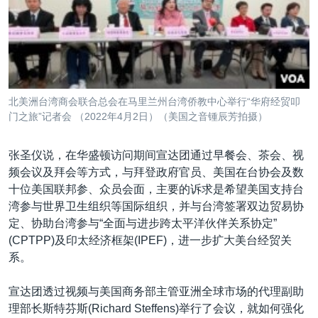
北美洲台湾商会联合总会在马里兰州台湾侨教中心举行“华府经贸叩
门之旅”记者会 （2022年4月2日）（美国之音锺辰芳拍摄）
张圣仪说，在华盛顿访问期间宣达团通过早餐会、茶会、视
频会议及拜会等方式，与拜登政府官员、美国在台协会及数
十位美国联邦参、众员会面，主要的诉求是希望美国支持台
湾参与世界卫生组织等国际组织，并与台湾签署双边贸易协
定、协助台湾参与“全面与进步跨太平洋伙伴关系协定”
(CPTPP)及印太经济框架(IPEF)，进一步扩大美台经贸关
系。
宣达团透过视频与美国商务部主管亚洲全球市场的代理副助
理部长斯特芬斯(Richard Steffens)举行了会议，就如何强化