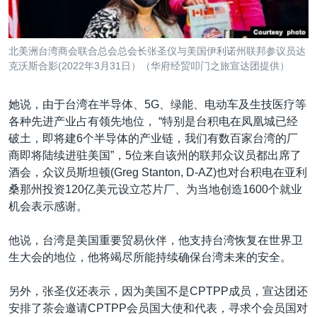
北美洲台湾商会联合总会总会长张圣仪与美国伊利诺州联邦参议员达
克沃斯合影(2022年3月31日）（华府经贸叩门之旅宣达团提供）
她说，由于台湾在半导体、5G、绿能、电动车及生技医疗等
各种先进产业占有领先地位， “特别是台积电在凤凰城已经
破土，即将建6个半导体的产业链，我们有数百家台湾的厂
商即将陆续进驻美国”，5位来自该州的联邦众议员都出席了
酒会，众议员斯坦顿(Greg Stanton, D-AZ)也对台积电在亚利
桑那州投资120亿美元设立芯片厂、为当地创造1600个就业
机会表示感谢。
他说，台湾是美国重要贸易伙伴，他支持台湾恢复在世界卫
生大会的地位，他将竭尽所能持续确保台湾未来的安全。
另外，张圣仪还表示，因为美国不是CPTPP成员，宣达团还
安排了茶会邀请CPTPP会员国大使和代表，寻求个会员国对