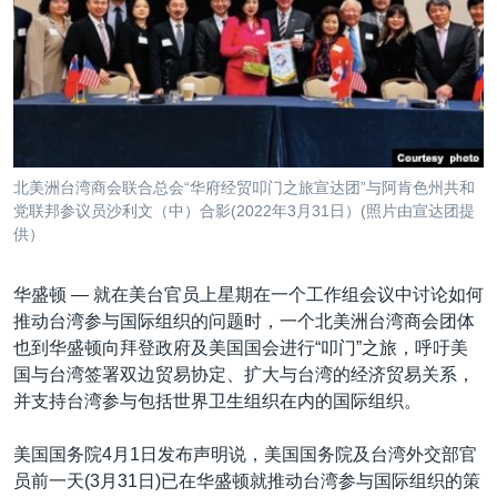
VOA视频
欧洲
科教·文娱·体健
白宫要闻
转
到
VOA今日焦点
非洲
军事
国会报道
检
中文广播
美洲
劳工
美中关系
索
全球议题
环境
美国建国250周年
关注我们
埃博拉疫情
北美洲台湾商会联合总会“华府经贸叩门之旅宣达团”与阿肯色州共和
美国之音专访
党联邦参议员沙利文（中）合影(2022年3月31日）(照片由宣达团提
供）
重要讲话与声明
台海两岸关系
华盛顿 —
就在美台官员上星期在一个工作组会议中讨论如何
其他语言网站
推动台湾参与国际组织的问题时，一个北美洲台湾商会团体
南中国海争端
也到华盛顿向拜登政府及美国国会进行“叩门”之旅，呼吁美
关注西藏
国与台湾签署双边贸易协定、扩大与台湾的经济贸易关系，
并支持台湾参与包括世界卫生组织在内的国际组织。
关注新疆
GEN Z 看美国
美国国务院4月1日发布声明说，美国国务院及台湾外交部官
员前一天(3月31日)已在华盛顿就推动台湾参与国际组织的策