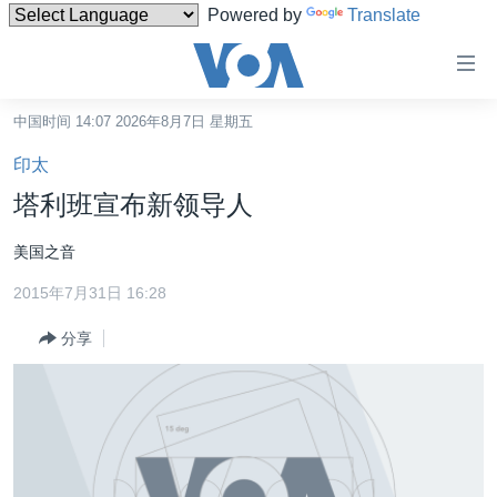
Powered by
Translate
无
障
碍
中国时间 14:07 2026年8月7日 星期五
主页
链
印太
接
美国
塔利班宣布新领导人
跳
中国
转
美国之音
台湾
到
2015年7月31日 16:28
内
港澳
容
分享
国际
跳
转
分类新闻
最新国际新闻
到
美中关系
印太
经济·金融·贸易
导
航
热点专题
中东
人权·法律·宗教
跳