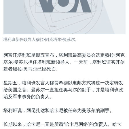
VOA视频
欧洲
科教·文娱·体健
白宫要闻
转
到
VOA今日焦点
非洲
军事
国会报道
检
中文广播
美洲
劳工
美中关系
索
全球议题
环境
美国建国250周年
关注我们
塔利班新任领导人穆拉•阿克塔尔•曼苏尔。
埃博拉疫情
美国之音专访
阿富汗塔利班星期五宣布，塔利班最高委员会选定穆拉·阿克
塔尔·曼苏尔担任塔利班新领导人。一天前，塔利班证实其创
重要讲话与声明
建者穆拉·奥马尔已经死亡。
台海两岸关系
其他语言网站
星期五，塔利班发言人穆贾希德以电邮方式将这一决定转发
南中国海争端
给美国之音。曼苏尔一直担任奥马尔的副手，并是塔利班政
关注西藏
治及军事事务的负责人。
关注新疆
塔利班说，阿昆扎达和哈卡尼被任命为曼苏尔的副手。
GEN Z 看美国
长期以来，哈卡尼一直是所谓“哈卡尼网络”的负责人。哈卡