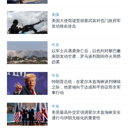
美国
美国大使馆谴责胡塞武装对也门政府军
发动致命攻击
中东
以军士兵遇袭身亡后，以色列对黎巴嫩
南部发动空袭，罗马谈判期间停火局势
趋紧
中东
特朗普总统：在霍尔木兹海峡谈判继续
之际，他更倾向于达成和平协议而非军
事行动
中东
美英最高外交官强调霍尔木兹海峡安全
通行与伊朗无核化的重要性