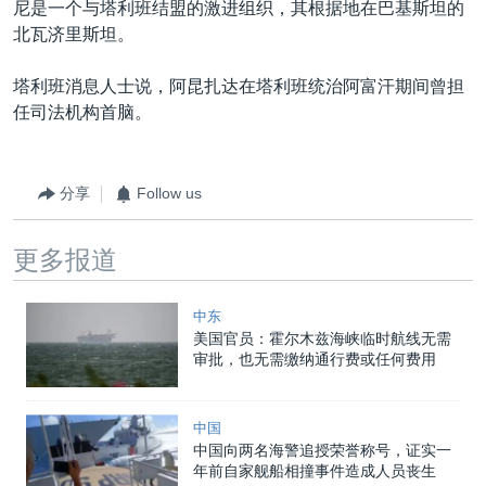
尼是一个与塔利班结盟的激进组织，其根据地在巴基斯坦的
北瓦济里斯坦。
塔利班消息人士说，阿昆扎达在塔利班统治阿富汗期间曾担
任司法机构首脑。
分享
Follow us
更多报道
中东
美国官员：霍尔木兹海峡临时航线无需
审批，也无需缴纳通行费或任何费用
中国
中国向两名海警追授荣誉称号，证实一
年前自家舰船相撞事件造成人员丧生