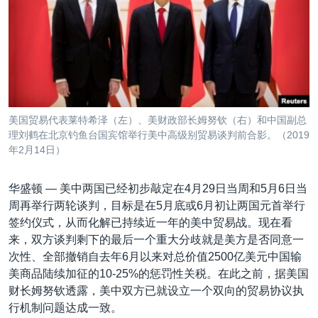
VOA视频
欧洲
科教·文娱·体健
白宫要闻
转
到
VOA今日焦点
非洲
军事
国会报道
检
中文广播
美洲
劳工
美中关系
索
全球议题
环境
美国建国250周年
关注我们
埃博拉疫情
美国贸易代表莱特希泽（左）、美财政部长姆努钦（右）和中国副总
美国之音专访
理刘鹤在北京钓鱼台国宾馆举行美中高级别贸易谈判前合影。（2019
年2月14日）
重要讲话与声明
台海两岸关系
华盛顿 —
美中两国已经初步敲定在4月29日当周和5月6日当
其他语言网站
周再举行两轮谈判，目标是在5月底或6月初让两国元首举行
南中国海争端
签约仪式，从而化解已持续近一年的美中贸易战。现在看
关注西藏
来，双方谈判剩下的最后一个重大分歧就是美方是否同意一
次性、全部撤销自去年6月以来对总价值2500亿美元中国输
关注新疆
美商品陆续加征的10-25%的惩罚性关税。在此之前，据美国
GEN Z 看美国
财长姆努钦透露，美中双方已就设立一个双向的贸易协议执
行机制问题达成一致。