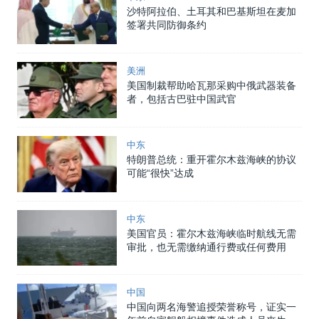
沙特阿拉伯、土耳其和巴基斯坦在麦加
签署共同防御条约
美洲
美国制裁帮助哈瓦那采购中俄武器装备
者，包括古巴驻中国武官
中东
特朗普总统：重开霍尔木兹海峡的协议
可能“很快”达成
中东
美国官员：霍尔木兹海峡临时航线无需
审批，也无需缴纳通行费或任何费用
中国
中国向两名海警追授荣誉称号，证实一