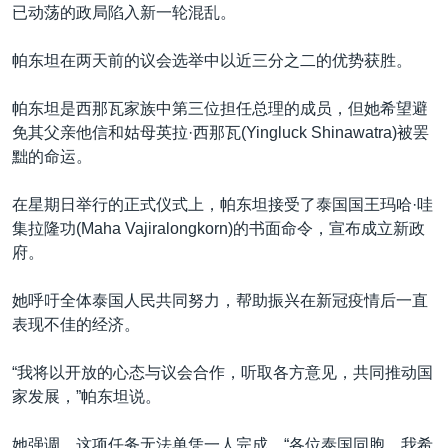
已动荡的政局陷入新一轮混乱。
帕东坦在两天前的议会选举中以近三分之二的优势获胜。
帕东坦是西那瓦家族中第三位担任总理的成员，但她希望避
免其父亲他信和姑母英拉·西那瓦(Yingluck Shinawatra)被罢
黜的命运。
在星期日举行的正式仪式上，帕东坦接受了泰国国王玛哈·哇
集拉隆功(Maha Vajiralongkorn)的书面命令，宣布成立新政
府。
她呼吁全体泰国人民共同努力，帮助振兴在新冠疫情后一直
表现不佳的经济。
“我将以开放的心态与议会合作，听取各方意见，共同推动国
家发展，”帕东坦说。
她强调，这项任务无法单凭一人完成。“各位泰国同胞，我希