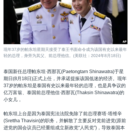
VOA视频
欧洲
科教·文娱·体健
白宫要闻
转
到
VOA今日焦点
非洲
军事
国会报道
检
中文广播
美洲
劳工
美中关系
索
全球议题
环境
美国建国250周年
关注我们
埃博拉疫情
现年37岁的帕东坦星期天接受了泰王书面命令成为该国有史以来最年
美国之音专访
轻的总理，身旁为其父、前总理他信。(美联社：2024年8月18日)
重要讲话与声明
泰国新任总理帕东坦·西那瓦(Paetongtarn Shinawatra)于星
台海两岸关系
期日(8月18日)正式上任，并承诺提振该国低迷的经济。现年
其他语言网站
37岁的帕东坦是泰国有史以来最年轻的总理，也是具争议的
南中国海争端
亿万富翁、泰国前总理他信·西那瓦(Thaksin Shinawatra)的
关注西藏
小女儿，
关注新疆
帕东坦上台是因为泰国宪法法院免除了前总理赛塔·塔维辛
GEN Z 看美国
(Srettha Thavisin)的职务，并解散了主要反对党前进党(原前
进党的国会议员已经重组成立新政党“人民党”)，导致泰国本