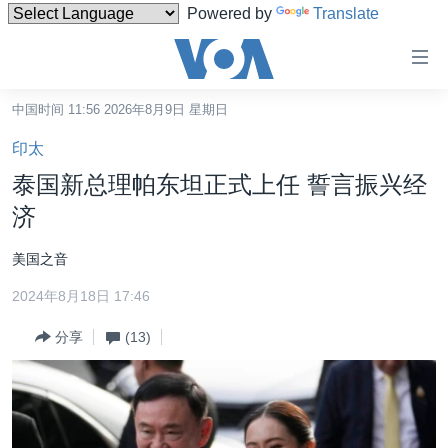
Powered by
Translate
无
障
碍
中国时间 11:56 2026年8月9日 星期日
主页
链
印太
接
美国
泰国新总理帕东坦正式上任 誓言振兴经
跳
中国
济
转
台湾
到
美国之音
内
港澳
容
2024年8月18日 17:46
国际
跳
分享
(13)
转
分类新闻
最新国际新闻
到
美中关系
印太
经济·金融·贸易
导
航
热点专题
中东
人权·法律·宗教
跳