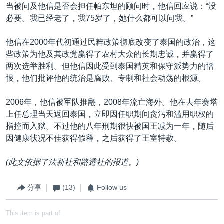
当被问及他信是否会担任帕东坦的顾问时，他信回应说：“没
必要。我已经老了，我75岁了，她什么都可以问我。”
他信在2000年代初通过民粹政策彻底改变了泰国的政治，这
些政策为他及其政党赢得了农村大众的长期忠诚，并赢得了
两次选举胜利。但他信因此受到泰国精英和保守派势力的憎
恨，他们批评他的统治是腐败、专制和社会动荡的根源。
2006年，他信被军队推翻，2008年流亡海外。他在去年赛塔
上任总理当天返回泰国，立即因任职期间贪污和滥用职权的
指控而入狱。不过他的八年刑期很快被国王减为一年，随后
因健康状况不佳获得假释，之后获得了王室特赦。
(
此文依据了法新社和路透社的报道。
)
分享
(13)
Follow us
This item is part of