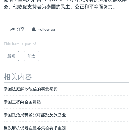
VOA视频
欧洲
科教·文娱·体健
白宫要闻
转
会。他敦促支持者为泰国的民主、公正和平等而努力。
到
VOA今日焦点
非洲
军事
国会报道
检
中文广播
美洲
劳工
美中关系
索
分享
Follow us
全球议题
环境
美国建国250周年
关注我们
This item is part of
埃博拉疫情
美国之音专访
新闻
印太
重要讲话与声明
相关内容
台海两岸关系
其他语言网站
南中国海争端
泰国法庭解散他信的泰爱泰党
关注西藏
泰国王将向全国讲话
关注新疆
泰国政治局势紧张可能殃及旅游业
GEN Z 看美国
反政府抗议者在曼谷集会要求重选