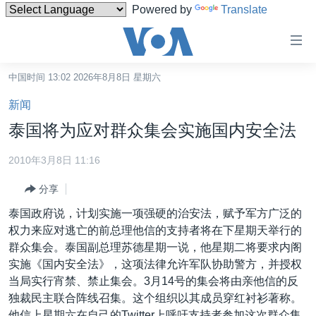
Powered by
Translate
无
障
碍
中国时间 13:02 2026年8月8日 星期六
主页
链
新闻
接
美国
泰国将为应对群众集会实施国内安全法
跳
中国
转
2010年3月8日 11:16
台湾
到
分享
内
港澳
容
泰国政府说，计划实施一项强硬的治安法，赋予军方广泛的
国际
跳
权力来应对逃亡的前总理他信的支持者将在下星期天举行的
转
分类新闻
最新国际新闻
群众集会。泰国副总理苏德星期一说，他星期二将要求内阁
到
实施《国内安全法》，这项法律允许军队协助警方，并授权
美中关系
印太
经济·金融·贸易
导
当局实行宵禁、禁止集会。3月14号的集会将由亲他信的反
航
热点专题
中东
人权·法律·宗教
独裁民主联合阵线召集。这个组织以其成员穿红衬衫著称。
跳
他信上星期六在自己的Twitter上呼吁支持者参加这次群众集