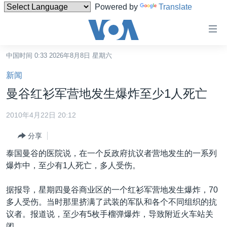
Powered by
Translate
无
障
碍
中国时间 0:33 2026年8月8日 星期六
主页
链
新闻
接
美国
曼谷红衫军营地发生爆炸至少1人死亡
跳
中国
转
2010年4月22日 20:12
台湾
到
分享
内
港澳
容
泰国曼谷的医院说，在一个反政府抗议者营地发生的一系列
国际
跳
爆炸中，至少有1人死亡，多人受伤。
转
分类新闻
最新国际新闻
到
据报导，星期四曼谷商业区的一个红衫军营地发生爆炸，70
美中关系
印太
经济·金融·贸易
导
多人受伤。当时那里挤满了武装的军队和各个不同组织的抗
航
热点专题
中东
人权·法律·宗教
议者。报道说，至少有5枚手榴弹爆炸，导致附近火车站关
跳
闭。