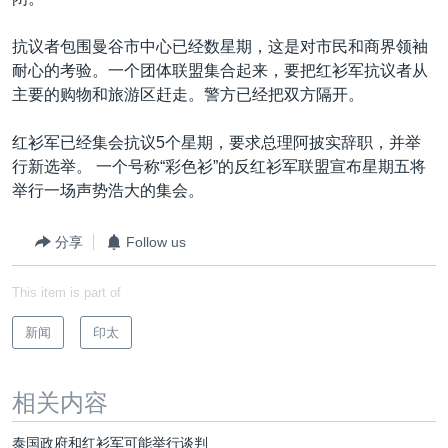
VOA视频
欧洲
科教·文娱·体健
白宫要闻
转
到
VOA今日焦点
非洲
军事
国会报道
抗议者包围曼谷市中心已经数星期，这是对市民和商界领袖
检
耐心的考验。一个团体联盟集合起来，要把红衫军抗议者从
中文广播
美洲
劳工
美中关系
索
主要的购物和旅游区赶走。警方已经把双方隔开。
全球议题
环境
美国建国250周年
关注我们
红衫军已经集会抗议5个星期，要求总理阿披实辞职，并举
埃博拉疫情
行新选举。 一个号称“彩色衫”的反红衫军联盟宣布星期五将
美国之音专访
举行一场声势浩大的集会。
重要讲话与声明
分享
Follow us
台海两岸关系
其他语言网站
This item is part of
南中国海争端
关注西藏
新闻
印太
关注新疆
相关内容
GEN Z 看美国
泰国政府和红衫军可能举行谈判