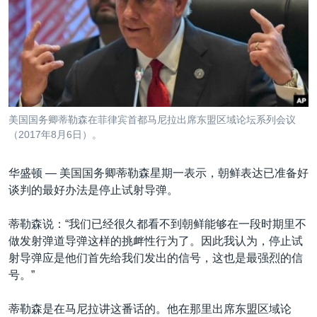
VOA视频
欧洲
科教·文娱·体健
白宫要闻
转
到
VOA今日焦点
非洲
军事
国会报道
检
中文广播
美洲
劳工
美中关系
索
全球议题
环境
美国建国250周年
关注我们
埃博拉疫情
美国国务卿蒂勒森在菲律宾首都马尼拉出席东盟区域论坛系列会议
美国之音专访
（2017年8月6日）。
重要讲话与声明
华盛顿 —
美国国务卿蒂勒森星期一表示，朝鲜表达已准备好
台海两岸关系
谈判的最好办法是停止试射导弹。
其他语言网站
南中国海争端
蒂勒森说：“我们已经很久都看不到朝鲜能够在一段时期里不
关注西藏
做发射弹道导弹这样的挑衅性行为了。因此我认为，停止试
射导弹应是他们首先给我们发出的信号，这也是最强烈的信
关注新疆
号。”
GEN Z 看美国
蒂勒森是在马尼拉讲这番话的。他在那里出席东盟区域论