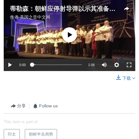
蒂勒森：朝鲜应停射导弹以示其准备对话
作者
美国之音中文网
没有媒体可用资源
0:00
1:06
下载
分享
Follow us
This item is part of
印太
朝鲜半岛局势