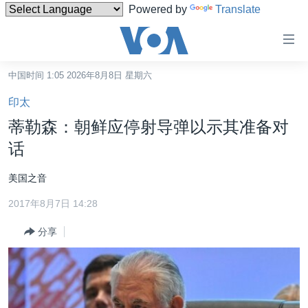
Powered by
Translate
无
障
碍
中国时间 1:05 2026年8月8日 星期六
主页
链
印太
接
美国
蒂勒森：朝鲜应停射导弹以示其准备对
跳
中国
话
转
台湾
到
美国之音
内
港澳
容
2017年8月7日 14:28
国际
跳
分享
转
分类新闻
最新国际新闻
到
美中关系
印太
经济·金融·贸易
导
航
热点专题
中东
人权·法律·宗教
跳