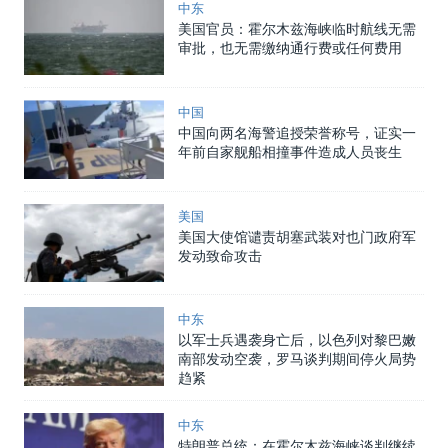
中东
美国官员：霍尔木兹海峡临时航线无需
审批，也无需缴纳通行费或任何费用
中国
中国向两名海警追授荣誉称号，证实一
年前自家舰船相撞事件造成人员丧生
美国
美国大使馆谴责胡塞武装对也门政府军
发动致命攻击
中东
以军士兵遇袭身亡后，以色列对黎巴嫩
南部发动空袭，罗马谈判期间停火局势
趋紧
中东
特朗普总统：在霍尔木兹海峡谈判继续