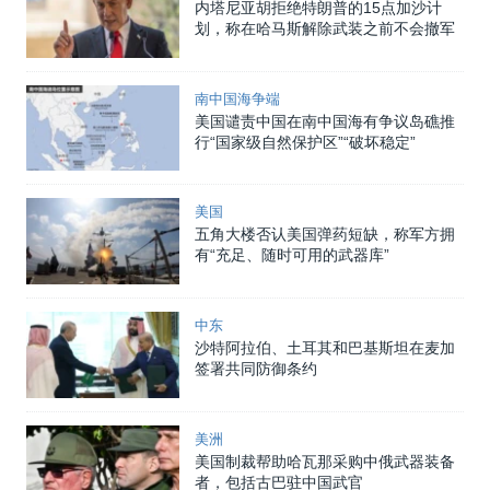
内塔尼亚胡拒绝特朗普的15点加沙计
划，称在哈马斯解除武装之前不会撤军
南中国海争端
美国谴责中国在南中国海有争议岛礁推
行“国家级自然保护区”“破坏稳定”
美国
五角大楼否认美国弹药短缺，称军方拥
有“充足、随时可用的武器库”
中东
沙特阿拉伯、土耳其和巴基斯坦在麦加
签署共同防御条约
美洲
美国制裁帮助哈瓦那采购中俄武器装备
者，包括古巴驻中国武官