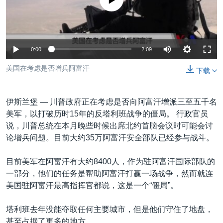
没有媒体可用资源
VOA视频
欧洲
科教·文娱·体健
白宫要闻
转
到
VOA今日焦点
非洲
军事
国会报道
检
中文广播
美洲
劳工
美中关系
索
0:00
2:09
全球议题
环境
美国建国250周年
关注我们
美国在考虑是否增兵阿富汗
下载
埃博拉疫情
美国之音专访
伊斯兰堡 —
川普政府正在考虑是否向阿富汗增派三至五千名
重要讲话与声明
美军，以打破历时15年的反塔利班战争的僵局。 行政官员
说，川普总统在本月晚些时候出席北约首脑会议时可能会讨
台海两岸关系
其他语言网站
论增兵问题。目前大约35万阿富汗安全部队已经参与战斗。
南中国海争端
目前美军在阿富汗有大约8400人，作为驻阿富汗国际部队的
关注西藏
一部分，他们的任务是帮助阿富汗打赢一场战争，然而就连
关注新疆
美国驻阿富汗最高指挥官都说，这是一个“僵局”。
GEN Z 看美国
塔利班去年没能夺取任何主要城市，但是他们守住了地盘，
甚至占据了更多的地方。