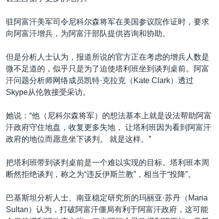
驻阿富汗美军司令尼科尔森将军在美国参议院作证时，要求
向阿富汗增兵，为阿富汗部队提供咨询和协助。
但是分析人士认为，报道所说的官方正在考虑的增兵人数是
微不足道的，似乎只是为了迫使塔利班坐到谈判桌前。阿富
汗问题分析师网络成员凯特·克拉克（Kate Clark）透过
Skype从伦敦接受采访。
她说：“他（尼科尔森将军）的想法基本上就是设法帮助阿富
汗政府守住地盘，收复更多失地， 让塔利班因为看到阿富汗
政府的地位而愿意坐下谈判。 就是这样。”
把塔利班带到谈判桌前是一个难以实现的目标。塔利班本周
断然拒绝谈判，称之为“违反伊斯兰教”，相当于“投降”。
巴基斯坦分析人士、南亚稳定研究所的玛丽亚·苏丹（Maria
Sultan）认为，打破阿富汗僵局有利于阿富汗政府，这可能