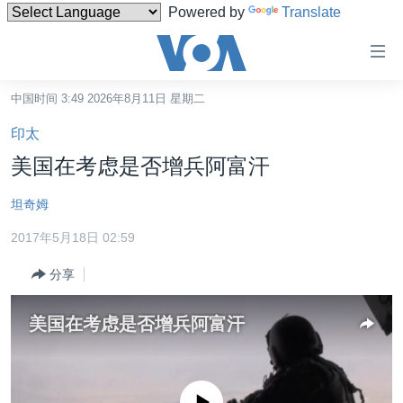
Powered by
Translate
无
障
碍
中国时间 3:49 2026年8月11日 星期二
主页
链
印太
接
美国
美国在考虑是否增兵阿富汗
跳
中国
转
坦奇姆
台湾
到
2017年5月18日 02:59
内
港澳
容
分享
国际
跳
转
分类新闻
最新国际新闻
美国在考虑是否增兵阿富汗
到
美中关系
印太
经济·金融·贸易
导
航
热点专题
中东
人权·法律·宗教
跳