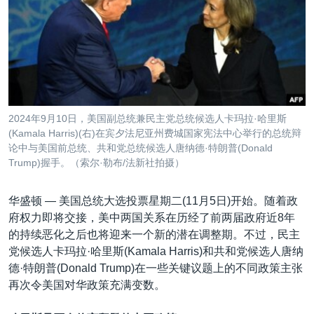
VOA视频
欧洲
科教·文娱·体健
白宫要闻
转
到
VOA今日焦点
非洲
军事
国会报道
检
中文广播
美洲
劳工
美中关系
索
全球议题
环境
美国建国250周年
关注我们
埃博拉疫情
2024年9月10日，美国副总统兼民主党总统候选人卡玛拉·哈里斯
美国之音专访
(Kamala Harris)(右)在宾夕法尼亚州费城国家宪法中心举行的总统辩
论中与美国前总统、共和党总统候选人唐纳德·特朗普(Donald
重要讲话与声明
Trump)握手。（索尔·勒布/法新社拍摄）
台海两岸关系
其他语言网站
华盛顿 —
美国总统大选投票星期二(11月5日)开始。随着政
南中国海争端
府权力即将交接，美中两国关系在历经了前两届政府近8年
关注西藏
的持续恶化之后也将迎来一个新的潜在调整期。不过，民主
党候选人卡玛拉·哈里斯(Kamala Harris)和共和党候选人唐纳
关注新疆
德·特朗普(Donald Trump)在一些关键议题上的不同政策主张
GEN Z 看美国
再次令美国对华政策充满变数。