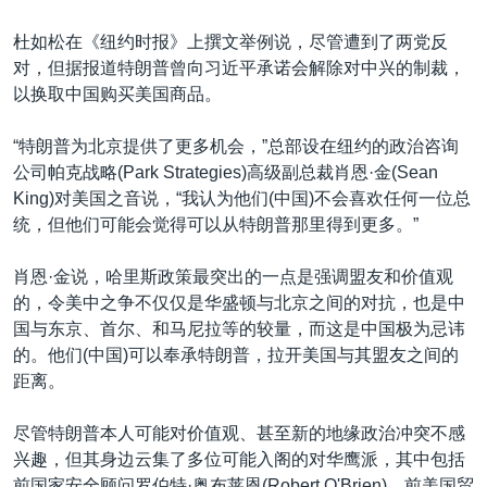
杜如松在《纽约时报》上撰文举例说，尽管遭到了两党反
对，但据报道特朗普曾向习近平承诺会解除对中兴的制裁，
以换取中国购买美国商品。
“特朗普为北京提供了更多机会，”总部设在纽约的政治咨询
公司帕克战略(Park Strategies)高级副总裁肖恩·金(Sean
King)对美国之音说，“我认为他们(中国)不会喜欢任何一位总
统，但他们可能会觉得可以从特朗普那里得到更多。”
肖恩·金说，哈里斯政策最突出的一点是强调盟友和价值观
的，令美中之争不仅仅是华盛顿与北京之间的对抗，也是中
国与东京、首尔、和马尼拉等的较量，而这是中国极为忌讳
的。他们(中国)可以奉承特朗普，拉开美国与其盟友之间的
距离。
尽管特朗普本人可能对价值观、甚至新的地缘政治冲突不感
兴趣，但其身边云集了多位可能入阁的对华鹰派，其中包括
前国家安全顾问罗伯特·奥布莱恩(Robert O'Brien)、前美国贸