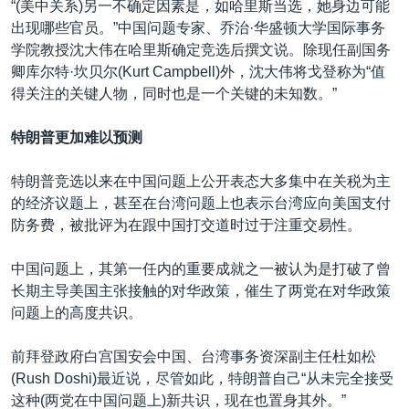
“(美中关系)另一不确定因素是，如哈里斯当选，她身边可能
出现哪些官员。”中国问题专家、乔治·华盛顿大学国际事务
学院教授沈大伟在哈里斯确定竞选后撰文说。除现任副国务
卿库尔特·坎贝尔(Kurt Campbell)外，沈大伟将戈登称为“值
得关注的关键人物，同时也是一个关键的未知数。”
特朗普更加难以预测
特朗普竞选以来在中国问题上公开表态大多集中在关税为主
的经济议题上，甚至在台湾问题上也表示台湾应向美国支付
防务费，被批评为在跟中国打交道时过于注重交易性。
中国问题上，其第一任内的重要成就之一被认为是打破了曾
长期主导美国主张接触的对华政策，催生了两党在对华政策
问题上的高度共识。
前拜登政府白宫国安会中国、台湾事务资深副主任杜如松
(Rush Doshi)最近说，尽管如此，特朗普自己“从未完全接受
这种(两党在中国问题上)新共识，现在也置身其外。”