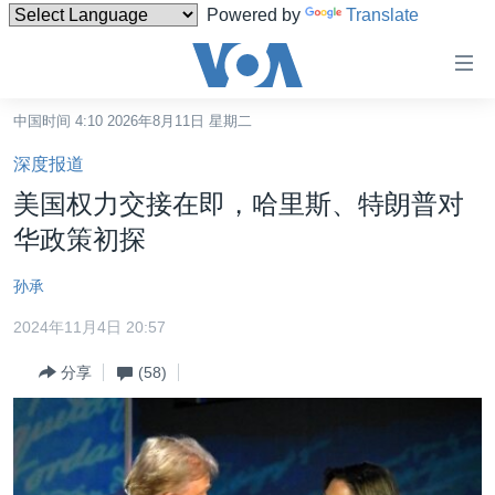
Powered by
Translate
无
障
碍
中国时间 4:10 2026年8月11日 星期二
主页
链
深度报道
接
美国
美国权力交接在即，哈里斯、特朗普对
跳
中国
华政策初探
转
台湾
到
孙承
内
港澳
容
2024年11月4日 20:57
国际
跳
分享
(58)
转
分类新闻
最新国际新闻
到
美中关系
印太
经济·金融·贸易
导
航
热点专题
中东
人权·法律·宗教
跳