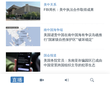
美中关系
FBI局长：美中执法合作取得成果
南中国海争端
美国谴责中国在南中国海有争议岛礁推
行“国家级自然保护区”“破坏稳定”
国会报道
美国务院官员：东南亚诈骗园区已成由
中国背景跨国组织主导的犯罪生态
直播
美洲
美国制裁帮助哈瓦那采购中俄武器装备
者，包括古巴驻中国武官
检
美中经贸