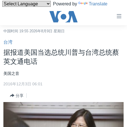
Powered by
Translate
无
障
碍
中国时间 19:55 2026年8月9日 星期日
主页
链
台湾
接
美国
据报道美国当选总统川普与台湾总统蔡
跳
中国
英文通电话
转
台湾
到
美国之音
内
港澳
容
2016年12月3日 06:01
国际
跳
分享
转
分类新闻
最新国际新闻
到
美中关系
印太
经济·金融·贸易
导
航
热点专题
中东
人权·法律·宗教
跳