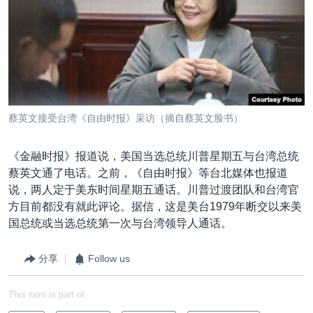
VOA视频
欧洲
科教·文娱·体健
白宫要闻
转
到
VOA今日焦点
非洲
军事
国会报道
检
中文广播
美洲
劳工
美中关系
索
全球议题
环境
美国建国250周年
关注我们
埃博拉疫情
蔡英文接受台湾《自由时报》采访（摘自蔡英文脸书）
美国之音专访
《金融时报》报道说，美国当选总统川普星期五与台湾总统
重要讲话与声明
蔡英文通了电话。之前，《自由时报》等台北媒体也报道
台海两岸关系
其他语言网站
说，两人定于美东时间星期五通话。川普过渡团队和台湾官
方目前都没有就此评论。据信，这是美台1979年断交以来美
南中国海争端
国总统或当选总统第一次与台湾领导人通话。
关注西藏
关注新疆
分享
Follow us
GEN Z 看美国
This item is part of