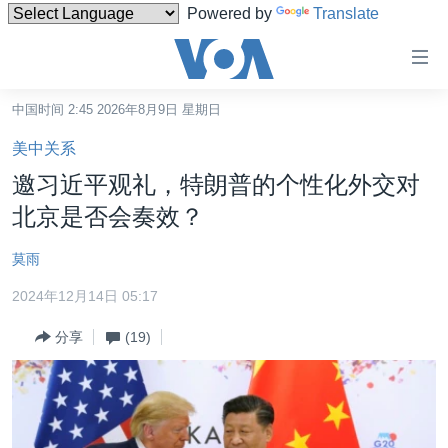
Powered by
Translate
无
障
碍
中国时间 2:45 2026年8月9日 星期日
主页
链
美中关系
接
美国
邀习近平观礼，特朗普的个性化外交对
跳
中国
北京是否会奏效？
转
台湾
到
莫雨
内
港澳
容
2024年12月14日 05:17
国际
跳
分享
(19)
转
分类新闻
最新国际新闻
到
美中关系
印太
经济·金融·贸易
导
航
热点专题
中东
人权·法律·宗教
跳