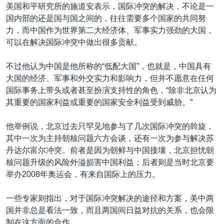
美国和平研究所的施道安表示，国际冲突的解决，不论是一
国内部的还是国与国之间的，往往需要多个国家的共同努
力，而中国作为世界第二大经济体、军事实力强劲的大国，
可以在解决国际冲突中做出很多贡献。
不过他认为中国是他所称的“低配大国”，也就是，中国具有
大国的经济、军事和外交实力和影响力，但并不愿意在任何
国际事务上带头或者甚至扮演支持性的角色，“除非北京认为
其重要的国家利益或重要的国家安全利益受到威胁。”
他举例说，北京过去只罕见地参与了几次国际冲突的斡旋，
其中一次为主持朝核问题六方会谈，还有一次为参与解决苏
丹达尔富尔冲突。前者是因为朝鲜与中国接壤，北京担忧朝
核问题升级的风险外溢损害中国利益；后者则是当时北京要
举办2008年奥运会，有来自国际上的压力。
一些专家则指出，对于国际冲突解决的途径和方案，美中两
国并非总是看法一致，而且两国间日益对抗的关系，也会限
制在这方面的合作。