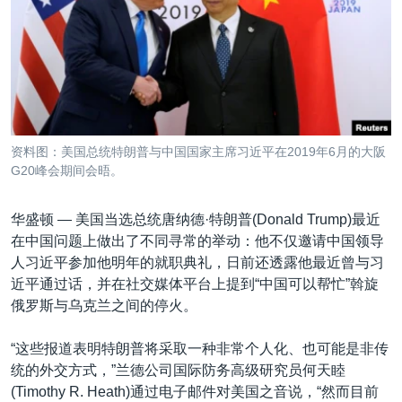
VOA视频
欧洲
科教·文娱·体健
白宫要闻
转
到
VOA今日焦点
非洲
军事
国会报道
检
中文广播
美洲
劳工
美中关系
索
全球议题
环境
美国建国250周年
关注我们
埃博拉疫情
资料图：美国总统特朗普与中国国家主席习近平在2019年6月的大阪
美国之音专访
G20峰会期间会晤。
重要讲话与声明
华盛顿 —
美国当选总统唐纳德·特朗普(Donald Trump)最近
台海两岸关系
在中国问题上做出了不同寻常的举动：他不仅邀请中国领导
其他语言网站
人习近平参加他明年的就职典礼，日前还透露他最近曾与习
南中国海争端
近平通过话，并在社交媒体平台上提到“中国可以帮忙”斡旋
关注西藏
俄罗斯与乌克兰之间的停火。
关注新疆
“这些报道表明特朗普将采取一种非常个人化、也可能是非传
GEN Z 看美国
统的外交方式，”兰德公司国际防务高级研究员何天睦
(Timothy R. Heath)通过电子邮件对美国之音说，“然而目前