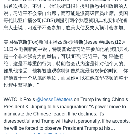
供首次机会。不过，《华尔街日报》援引熟悉中国政府的人
说，习近平不会亲自出席，而可能是派高级官员出席。美国
哥伦比亚广播公司(CBS)则援引两个熟悉就职典礼安排的消
息人士说，习近平不会参加，驻美大使及夫人预计会参加。
美国福克斯(Fox)新闻主播杰西•沃特斯(Jesse Watters)12月
11日在电视新闻中说，特朗普邀请习近平参加他的就职典礼
是一个非常强有力的举措，可以“吓到”习近平。“如果他拒
绝，这是不尊重的行为，特朗普会认为这是针对他个人的。
如果他接受，他将被迫观察特朗普总统最有权势的时刻。你
把他置于一个从属的地位，而且你可以在他在华盛顿的整个
过程中监视他。”
WATCH: Fox’s
@JesseBWatters
on Trump inviting China’s
President XI Jinping to his inauguration: “A power move to
intimidate the Chinese leader. If he declines, it's
disrespectful and Trump will take it personally. If he accepts,
he will be forced to observe President Trump at his…