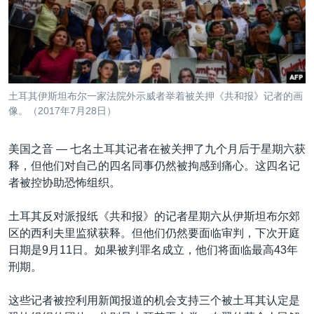
VOA视频
欧洲
科教·文娱·体健
白宫要闻
转
到
VOA今日焦点
非洲
军事
国会报道
检
中文广播
美洲
劳工
美中关系
索
全球议题
环境
美国建国250周年
关注我们
土耳其伊斯坦布尔一家法院外示威者举着被关押《共和报》记者的画
埃博拉疫情
像。（2017年7月28日）
美国之音专访
美国之音 —
七名土耳其记者在被关押了九个月后于星期六获
重要讲话与声明
释，但他们对自己的四名同事仍然被拘感到痛心。这四名记
台海两岸关系
者被控协助恐怖组织。
其他语言网站
南中国海争端
土耳其反对派报纸《共和报》的记者星期六从伊斯坦布尔郊
关注西藏
区的西利夫里监狱获释。但他们仍然要面临审判，下次开庭
日期是9月11日。如果被判罪名成立，他们将面临最高43年
关注新疆
刑期。
GEN Z 看美国
这些记者被控利用新闻报道的机会支持三个被土耳其认定是