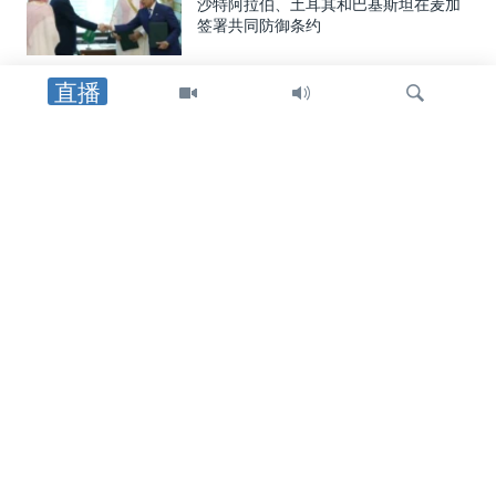
沙特阿拉伯、土耳其和巴基斯坦在麦加
签署共同防御条约
直播
美洲
美国制裁帮助哈瓦那采购中俄武器装备
者，包括古巴驻中国武官
检
中东
索
特朗普总统：重开霍尔木兹海峡的协议
可能“很快”达成
中东
美国官员：霍尔木兹海峡临时航线无需
审批，也无需缴纳通行费或任何费用
关注我们