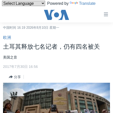
Powered by
Translate
无
障
碍
中国时间 16:19 2026年8月10日 星期一
主页
链
欧洲
接
美国
土耳其释放七名记者，仍有四名被关
跳
中国
转
美国之音
台湾
到
2017年7月30日 16:56
内
港澳
容
分享
国际
跳
转
分类新闻
最新国际新闻
到
美中关系
印太
经济·金融·贸易
导
航
热点专题
中东
人权·法律·宗教
跳