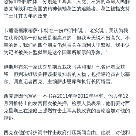
恐怖组织的团体，分别是土耳其工人党、左翼的革命人民解
放党阵线和在美国的精神领袖葛兰的追随者。葛兰被指支持
了土耳其去年的政变。
卡通漫画家穆萨·卡特在一份声明中说，“老实说，我认为我
在获释的那一刻应该是很高兴的，但我今天说不出高兴。不
幸的是，我们的四个朋友仍然被关在西利夫里监狱。我不认
为记者被关在监狱里是这个国家所展示的形象。”
伊斯坦布尔一家法院星期五裁决《共和报》七名记者应获
释，但判决继续关押该报最知名的人物，包括评论员古尔塞
尔、调查记者西克、主编萨步恩库和执行长阿塔雷。
西克曾因他写的一本书在2011年至2012年坐牢。他去年12
月因推特上的发言再次被关押。检察人员表示，他们要对西
克星期三在法庭上强烈抨击土耳其执政党的言论追加对他的
控诉。
西克在他的辩护词中抨击政府打压新闻自由。他说，对他和