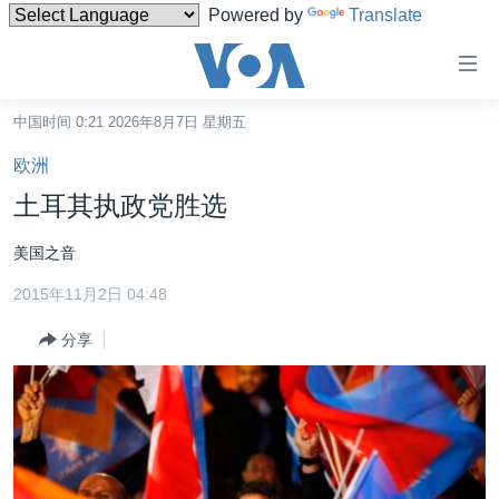
Powered by
Translate
无
障
碍
中国时间 0:21 2026年8月7日 星期五
主页
链
欧洲
接
美国
土耳其执政党胜选
跳
中国
转
美国之音
台湾
到
2015年11月2日 04:48
内
港澳
容
分享
国际
跳
转
分类新闻
最新国际新闻
到
美中关系
印太
经济·金融·贸易
导
航
热点专题
中东
人权·法律·宗教
跳