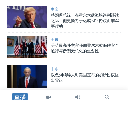
中东
特朗普总统：在霍尔木兹海峡谈判继续
之际，他更倾向于达成和平协议而非军
事行动
中东
美英最高外交官强调霍尔木兹海峡安全
通行与伊朗无核化的重要性
中东
以色列领导人对美国宣布的加沙协议提
出异议
直播
中东
美国在认定巴格达航空公司对其运营进
行“重大调整”后，将其移除出制裁名单
检