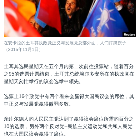
VOA视频
欧洲
科教·文娱·体健
白宫要闻
转
到
VOA今日焦点
非洲
军事
国会报道
检
中文广播
美洲
劳工
美中关系
索
全球议题
环境
美国建国250周年
关注我们
在安卡拉的土耳其执政党正义与发展党总部外面，人们挥舞旗子
埃博拉疫情
（2015年11月1日）
美国之音专访
土耳其选民星期天在五个月内第二次前往投票站，随着百分
重要讲话与声明
之95的选票计票结束，土耳其总统埃尔多安所在的执政党在
台海两岸关系
星期天匆忙举行的议会选举中领先。
其他语言网站
南中国海争端
选票上16个政党中有四个看来会赢得大国民议会的席位，其
关注西藏
中正义与发展党赢得微弱多数。
关注新疆
亲库尔德人的人民民主党达到了赢得议会席位所需的百分之
GEN Z 看美国
10的选票，另外两个反对党--民族主义运动党和共和人民党
也在大国民议会赢得了席位。