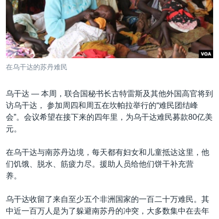
VOA视频
欧洲
科教·文娱·体健
白宫要闻
转
到
VOA今日焦点
非洲
军事
国会报道
检
中文广播
美洲
劳工
美中关系
索
全球议题
环境
美国建国250周年
关注我们
在乌干达的苏丹难民
埃博拉疫情
美国之音专访
乌干达 —
本周，联合国秘书长古特雷斯及其他外国高官将到
访乌干达， 参加周四和周五在坎帕拉举行的“难民团结峰
重要讲话与声明
会”。会议希望在接下来的四年里，为乌干达难民募款80亿美
台海两岸关系
元。
其他语言网站
南中国海争端
在乌干达与南苏丹边境，每天都有妇女和儿童抵达这里，他
关注西藏
们饥饿、脱水、筋疲力尽。援助人员给他们饼干补充营
养。
关注新疆
GEN Z 看美国
乌干达收留了来自至少五个非洲国家的一百二十万难民。其
中近一百万人是为了躲避南苏丹的冲突，大多数集中在去年