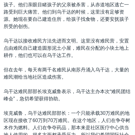
孩子。他们亲眼目睹孩子的父亲被杀害，从赤道地区逃亡一
路受到巨大痛苦。他们到乌干达的时候，这里没有足够资
源。她现在要自己建造住所，给孩子找食物，还要安抚孩子
所受的创伤。
乌干达以接收难民方法先进而文明。这里没有难民营，安置
点由难民自己建造圆形泥土小屋，难民在分配的小块土地上
耕作，他们也可以在乌干达工作。
但在去年，每天有两千名难民从南苏丹涌入乌干达，大量的
难民潮给当地社区造成伤害。
乌干达难民部部长埃克威鲁表示，乌干达主办本次“难民团结
峰会”，急切希望获得协助。
埃克威鲁，乌干达难民部部长：一个只能承载30万难民的地
区现在接收了60万到70万难民。在这个地区，人们在争夺树
木作为燃料。人们在争夺药品，那本来是社区医疗中心供当
地人使用的。很多方面都承受压力，所以我们希望国际社会