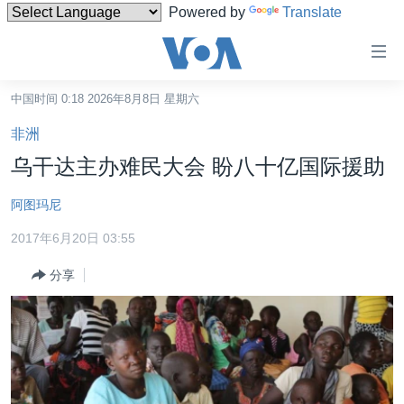
Powered by
Translate
无
障
碍
中国时间 0:18 2026年8月8日 星期六
主页
链
非洲
接
美国
乌干达主办难民大会 盼八十亿国际援助
跳
中国
转
阿图玛尼
台湾
到
2017年6月20日 03:55
内
港澳
容
分享
国际
跳
转
分类新闻
最新国际新闻
到
美中关系
印太
经济·金融·贸易
导
航
热点专题
中东
人权·法律·宗教
跳