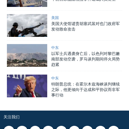
美国
美国大使馆谴责胡塞武装对也门政府军
发动致命攻击
中东
以军士兵遇袭身亡后，以色列对黎巴嫩
南部发动空袭，罗马谈判期间停火局势
趋紧
中东
特朗普总统：在霍尔木兹海峡谈判继续
之际，他更倾向于达成和平协议而非军
事行动
关注我们